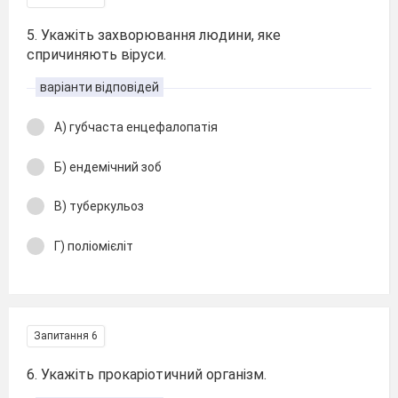
5. Укажіть захворювання людини, яке
спричиняють віруси.
варіанти відповідей
А) губчаста енцефалопатія
Б) ендемічний зоб
В) туберкульоз
Г) поліомієліт
Запитання 6
6. Укажіть прокаріотичний організм.