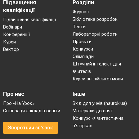
Підвищення
Розділи
кваліфікації
Журнал
Бібліотека розробок
Підвищення кваліфікації
Тести
Вебінари
Лабораторні роботи
Конференції
Проєкти
Курси
Конкурси
Вектор
Олімпіади
Штучний інтелект для
вчителів
Курси англійської мови
Про нас
Інше
Про «На Урок»
Вхід для учнів (naurok.ua)
Співпраця закладів освіти
Матеріали до свят
Конкурс «Фантастична
п’ятірка»
Зворотний зв'язок