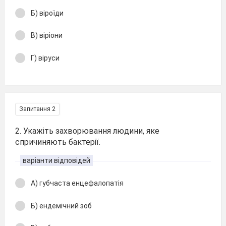
Б) віроїди
В) віріони
Г) віруси
Запитання 2
2. Укажіть захворювання людини, яке
спричиняють бактерії.
варіанти відповідей
А) губчаста енцефалопатія
Б) ендемічний зоб