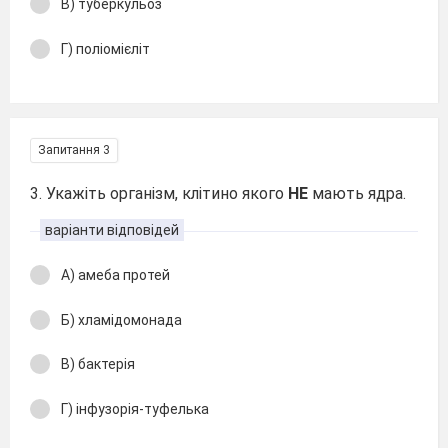
В) туберкульоз
Г) поліомієліт
Запитання 3
3. Укажіть організм, клітино якого
НЕ
мають ядра.
варіанти відповідей
А) амеба протей
Б) хламідомонада
В) бактерія
Г) інфузорія-туфелька