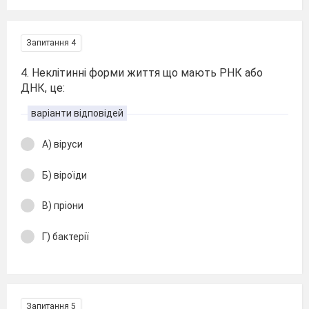
Запитання 4
4. Неклітинні форми життя що мають РНК або
ДНК, це:
варіанти відповідей
А) віруси
Б) віроїди
В) пріони
Г) бактерії
Запитання 5