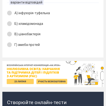
варіанти відповідей
А) інфузорія-туфелька
Б) хламідомонада
В) ціанобактерія
Г) амеба протей
Створюйте онлайн-тести