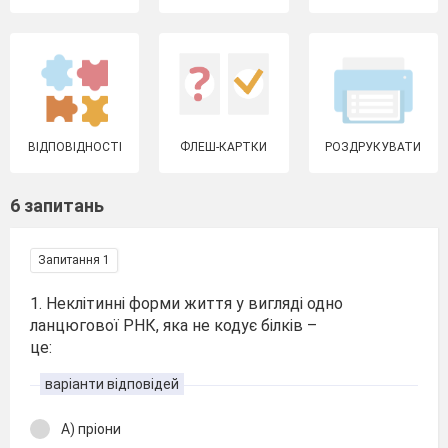
ВІДПОВІДНОСТІ
ФЛЕШ-КАРТКИ
РОЗДРУКУВАТИ
6 запитань
Запитання 1
1. Неклітинні форми життя у вигляді одно
ланцюгової РНК, яка не кодує білків –
це:
варіанти відповідей
А) пріони