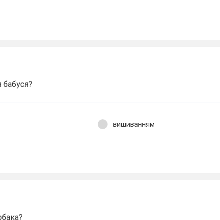
 бабуся?
вишиванням
обака?