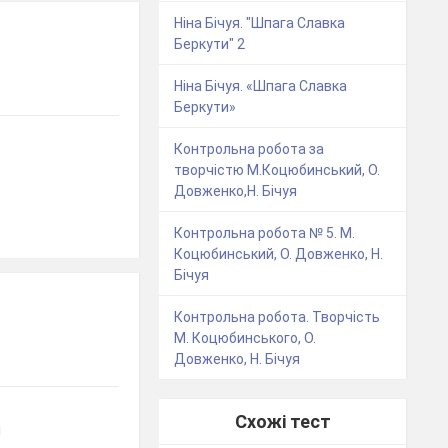
Ніна Бічуя. "Шпага Славка
Беркути" 2
Ніна Бічуя. «Шпага Славка
Беркути»
Контрольна робота за
творчістю М.Коцюбинський, О.
Довженко,Н. Бічуя
Контрольна робота № 5. М.
Коцюбинський, О. Довженко, Н.
Бічуя
Контрольна робота. Творчість
М. Коцюбинського, О.
Довженко, Н. Бічуя
Схожі тест
і