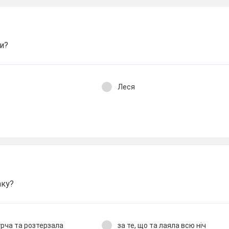
и?
Леся
аку?
урча та розтерзала
за те, що та лаяла всю ніч