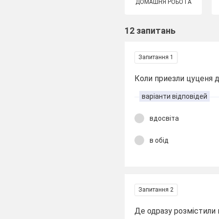
ДОМАШНЯ РОБОТА
12 запитань
Запитання 1
Коли приезли цуценя 
варіанти відповідей
вдосвіта
в обід
Запитання 2
Де одразу розмістили