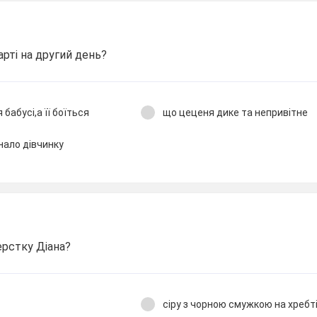
рті на другий день?
бабусі,а її боїться
що цеценя дике та непривітне
нало дівчинку
ерстку Діана?
сіру з чорною смужкою на хребт