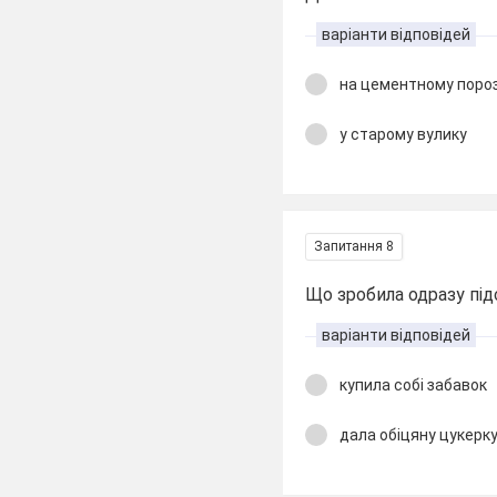
варіанти відповідей
на цементному пороз
у старому вулику
Запитання 8
Що зробила одразу під
варіанти відповідей
купила собі забавок
дала обіцяну цукерку