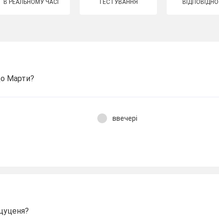
В РЕАЛЬНОМУ ЧАСІ
ТЕСТУВАННЯ
ВІДПОВІДНО
до Марти?
ввечері
 цуценя?