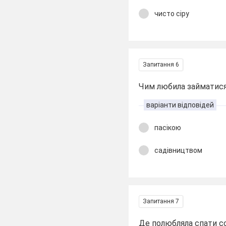
чисто сіру
Запитання 6
Чим любила займатися
варіанти відповідей
пасікою
садівництвом
Запитання 7
Де полюбляла спати с