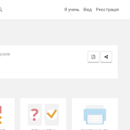
Я учень
Вхід
Реєстрація
разів