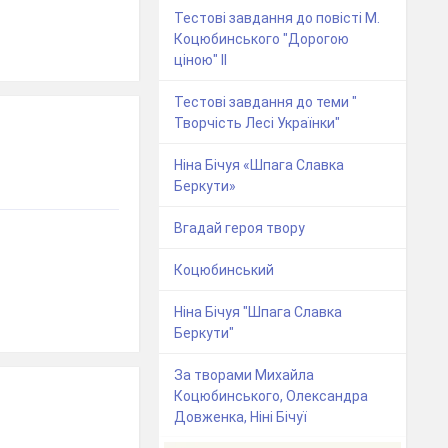
Тестові завдання до повісті М.
Коцюбинського "Дорогою
ціною" ІІ
Тестові завдання до теми "
Творчість Лесі Українки"
Ніна Бічуя «Шпага Славка
Беркути»
Вгадай героя твору
Коцюбинський
Ніна Бічуя "Шпага Славка
Беркути"
За творами Михайла
Коцюбинського, Олександра
Довженка, Ніні Бічуї