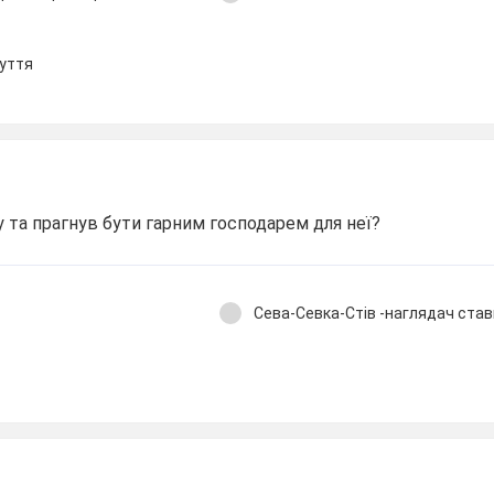
зуття
у та прагнув бути гарним господарем для неї?
Сева-Севка-Стів -наглядач став