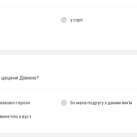
у сарії
а цеценя Діаною?
азкової героїні
бо мала подругу з даним імя'м
 вилетіло з вуст