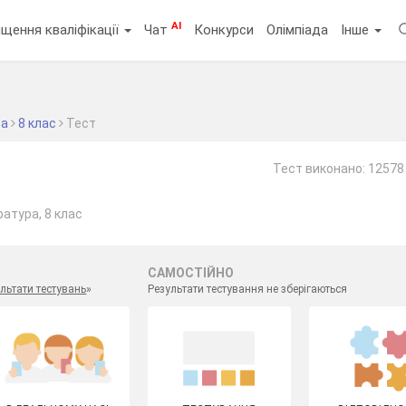
AI
щення кваліфікації
Чат
Конкурси
Олімпіада
Інше
ра
8 клас
Тест
Тест виконано: 12578 
ратура, 8 клас
САМОСТІЙНО
льтати тестувань
»
Результати тестування не зберігаються