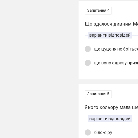
Запитання 4
Що здалося дивним Ма
варіанти відповідей
що цуценя не боїться 
що воно одразу приз
Запитання 5
Якого кольору мала ш
варіанти відповідей
біло-сіру