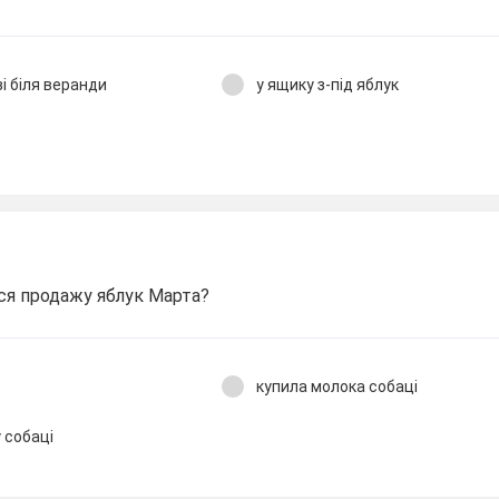
і біля веранди
у ящику з-під яблук
ся продажу яблук Марта?
купила молока собаці
 собаці