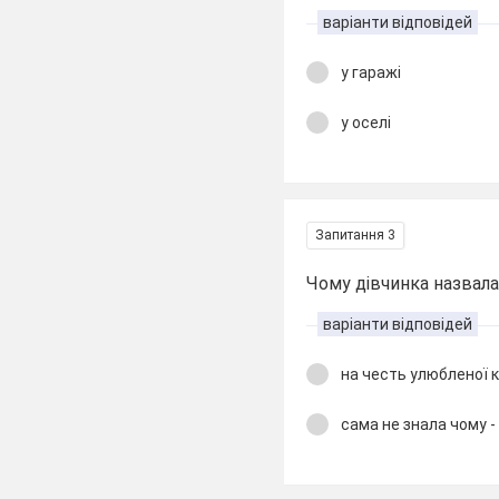
варіанти відповідей
у гаражі
у оселі
Запитання 3
Чому дівчинка назвал
варіанти відповідей
на честь улюбленої к
сама не знала чому -