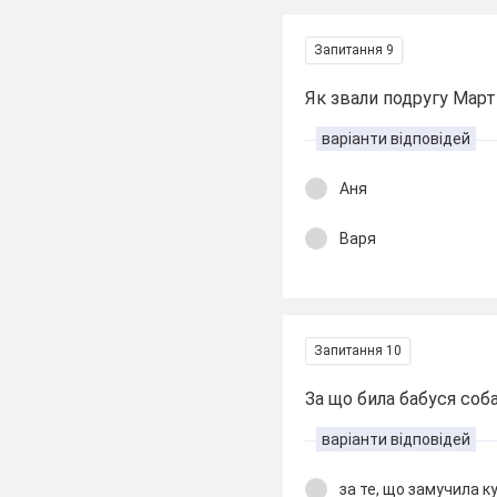
Запитання 9
Як звали подругу Март
варіанти відповідей
Аня
Варя
Запитання 10
За що била бабуся соб
варіанти відповідей
за те, що замучила к