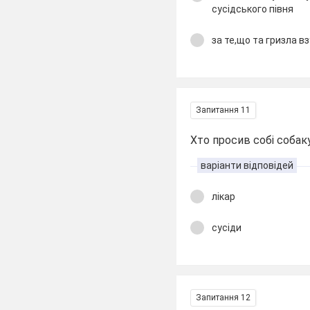
сусідського півня
за те,що та гризла в
Запитання 11
Хто просив собі собак
варіанти відповідей
лікар
сусіди
Запитання 12