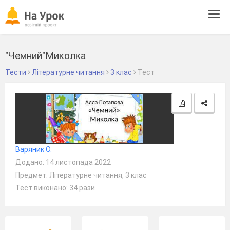
Tog
navi
"Чемний"Миколка
Тести
Літературне читання
3 клас
Тест
Варяник О.
Додано: 14 листопада 2022
Предмет: Літературне читання, 3 клас
Тест виконано: 34 рази