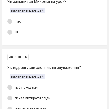
Чи запізнився Миколка на урок?
варіанти відповідей
Так
Ні
Запитання 5
Як відреагував хлопчик на зауваження?
варіанти відповідей
побіг сходами
почав витирати сліди
ніяк не відреагував