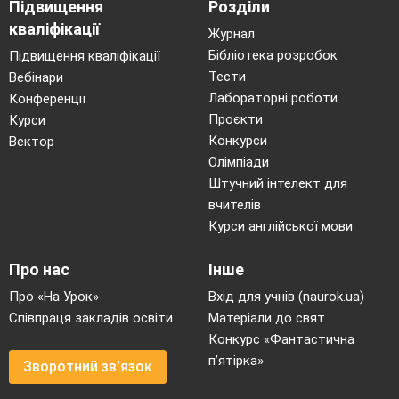
Підвищення
Розділи
кваліфікації
Журнал
Бібліотека розробок
Підвищення кваліфікації
Тести
Вебінари
Лабораторні роботи
Конференції
Проєкти
Курси
Конкурси
Вектор
Олімпіади
Штучний інтелект для
вчителів
Курси англійської мови
Про нас
Інше
Про «На Урок»
Вхід для учнів (naurok.ua)
Співпраця закладів освіти
Матеріали до свят
Конкурс «Фантастична
п’ятірка»
Зворотний зв'язок