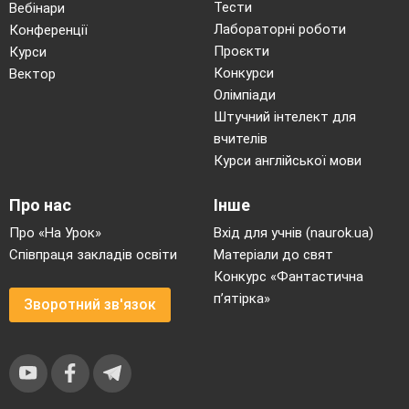
Тести
Вебінари
Лабораторні роботи
Конференції
Проєкти
Курси
Конкурси
Вектор
Олімпіади
Штучний інтелект для
вчителів
Курси англійської мови
Про нас
Інше
Про «На Урок»
Вхід для учнів (naurok.ua)
Співпраця закладів освіти
Матеріали до свят
Конкурс «Фантастична
п’ятірка»
Зворотний зв'язок