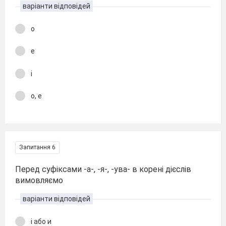
варіанти відповідей
о
е
і
о, е
Запитання 6
Перед суфіксами -а-, -я-, -ува- в корені дієслів
вимовляємо
варіанти відповідей
і або и