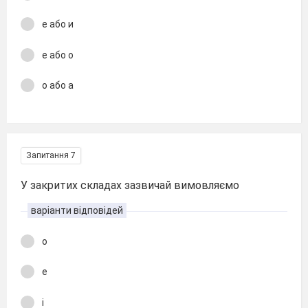
е або и
е або о
о або а
Запитання 7
У закритих складах зазвичай вимовляємо
варіанти відповідей
о
е
і