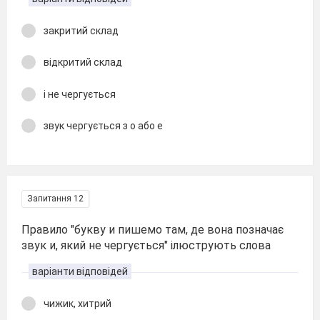
закритий склад
відкритий склад
і не чергується
звук чергується з о або е
Запитання 12
Правило "букву и пишемо там, де вона позначає
звук и, який не чергується" ілюструють слова
варіанти відповідей
чижик, хитрий