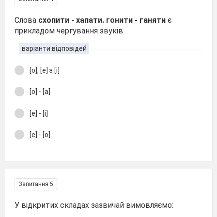
Слова
схопити - хапати. гонити - ганяти
є
прикладом чергування звуків
варіанти відповідей
[o], [e] з [і]
[о] - [а]
[е] - [і]
[е] - [о]
Запитання 5
У відкритих складах зазвичай вимовляємо: