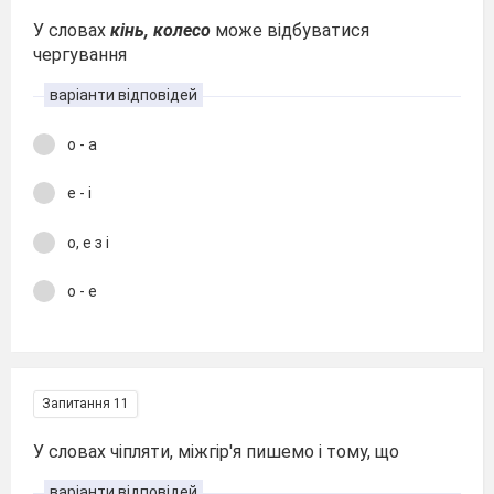
У словах
кінь, колесо
може відбуватися
чергування
варіанти відповідей
о - а
е - і
о, е з і
о - е
Запитання 11
У словах чіпляти, міжгір'я пишемо і тому, що
варіанти відповідей