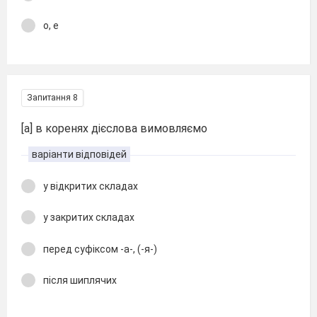
о, е
Запитання 8
[а] в коренях дієслова вимовляємо
варіанти відповідей
у відкритих складах
у закритих складах
перед суфіксом -а-, (-я-)
після шиплячих