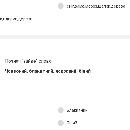
сніг,зима,мороз,шапки,дерева
ки,вдарив,дерева.
Познач "зайве" слово.
Червоний, блакитний, яскравий, білий.
Блакитний
Білий.