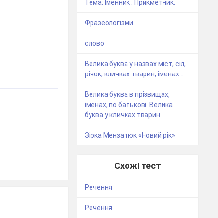
Тема: Іменник . Прикметник.
Фразеологізми
слово
Велика буква у назвах міст, сіл,
річок, кличках тварин, іменах....
Велика буква в прізвищах,
іменах, по батькові. Велика
буква у кличках тварин.
Зірка Мензатюк «Новий рік»
Схожі тест
Речення
Речення