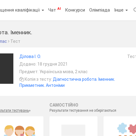
AI
щення кваліфікації
Чат
Конкурси
Олімпіада
Інше
та. Іменник.
клас
Тест
Ділова І. О.
Тест
Додано: 18 грудня 2021
Предмет: Українська мова, 2 клас
Копія з тесту:
Діагностична робота. Іменник.
Прикметник. Антоніми
САМОСТІЙНО
льтати тестувань
»
Результати тестування не зберігаються