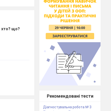
я
хто? що?
Рекомендовані тести
Діагностувальна робота № 3