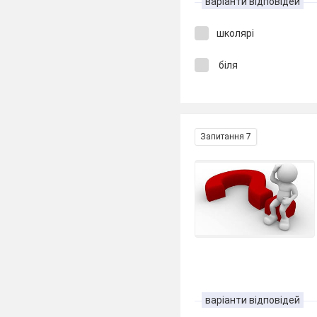
варіанти відповідей
школярі
біля
Запитання 7
варіанти відповідей