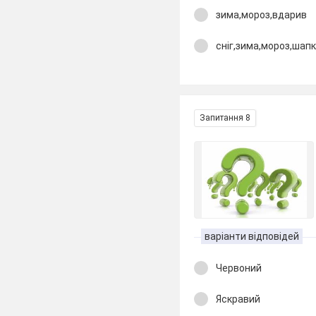
зима,мороз,вдарив
сніг,зима,мороз,шап
Запитання 8
варіанти відповідей
Червоний
Яскравий