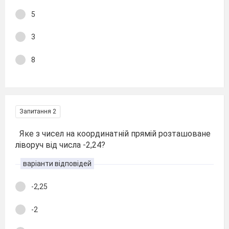
5
3
8
Запитання 2
Яке з чисел на координатній прямій розташоване
ліворуч від числа -2,24?
варіанти відповідей
-2,25
-2