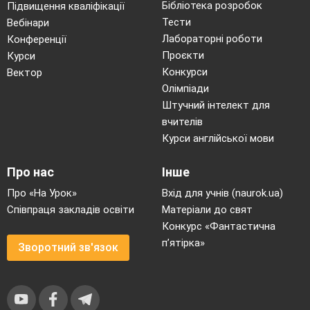
Бібліотека розробок
Підвищення кваліфікації
Тести
Вебінари
Лабораторні роботи
Конференції
Проєкти
Курси
Конкурси
Вектор
Олімпіади
Штучний інтелект для
вчителів
Курси англійської мови
Про нас
Інше
Про «На Урок»
Вхід для учнів (naurok.ua)
Співпраця закладів освіти
Матеріали до свят
Конкурс «Фантастична
п’ятірка»
Зворотний зв'язок