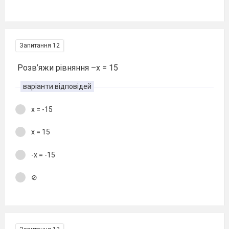
Запитання 12
Розв’яжи рівняння –х = 15
варіанти відповідей
х = -15
х = 15
-х = -15
⊘