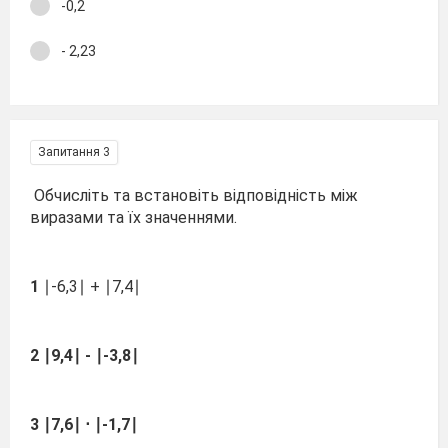
-0,2
- 2,23
Запитання 3
Обчисліть та встановіть відповідність між
виразами та їх значеннями.
1
∣-6,3∣ + ∣7,4∣
2 ∣9,4∣ - ∣-3,8∣
3
∣7,6∣ ⋅ ∣-1,7∣