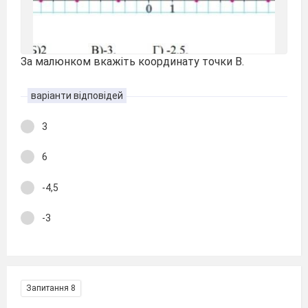
За малюнком вкажіть координату точки В.
варіанти відповідей
3
6
-4,5
-3
Запитання 8