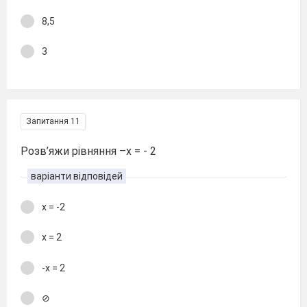
8,5
3
Запитання 11
Розв’яжи рівняння –х = - 2
варіанти відповідей
х = -2
х = 2
-х = 2
⊘