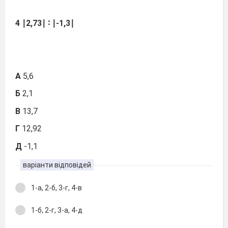
4
∣2,73∣ ∶ ∣-1,3∣
А
5,6
Б
2,1
В
13,7
Г
12,92
Д
-1,1
варіанти відповідей
1-а, 2-б, 3-г, 4-в
1-б, 2-г, 3-а, 4-д