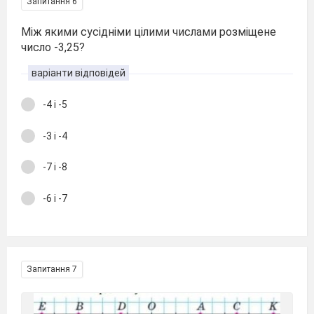
Запитання 6
Між якими сусідніми цілими числами розміщене
число -3,25?
варіанти відповідей
-4 і -5
-3 і -4
-7 і -8
-6 і -7
Запитання 7