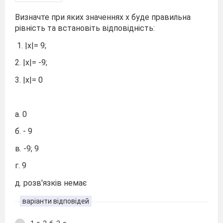
Визначте при яких значеннях x буде правильна
рівність та встановіть відповідність:
1. |x|= 9;
2. |x|= -9;
3. |x|= 0
а. 0
б. - 9
в. -9; 9
г. 9
д. розв'язків немає
варіанти відповідей