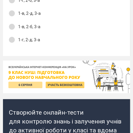
1-г, 2-б, 3-а
1-в, 2-д, 3-а
1-в, 2-б, 3-а
1-г, 2-д; 3-а
Створюйте онлайн-тести
для контролю знань і залучення учнів
до активної роботи у класі та вдома