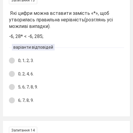
Запитання 13
Які цифри можна вставити замість «*», щоб
утворилась правильна нерівність(розглянь усі
можливі випадки).
-6, 28* < -6, 285;
варіанти відповідей
0; 1; 2; 3.
0; 2; 4; 6.
5; 6; 7; 8; 9.
6; 7; 8; 9.
Запитання 14