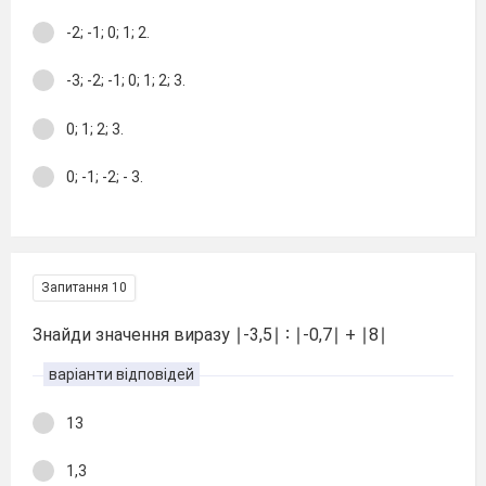
-2; -1; 0; 1; 2.
-3; -2; -1; 0; 1; 2; 3.
0; 1; 2; 3.
0; -1; -2; - 3.
Запитання 10
Знайди значення виразу ∣-3,5∣ ∶ ∣-0,7∣ + ∣8∣
варіанти відповідей
13
1,3