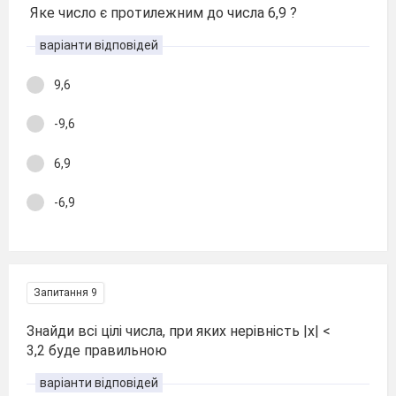
Яке число є протилежним до числа 6,9 ?
варіанти відповідей
9,6
-9,6
6,9
-6,9
Запитання 9
Знайди всі цілі числа, при яких нерівність |x| <
3,2 буде правильною
варіанти відповідей