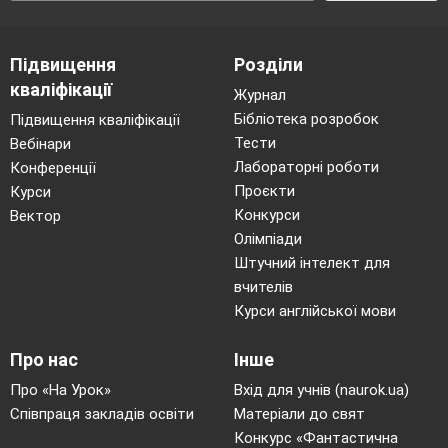
Підвищення
Розділи
кваліфікації
Журнал
Бібліотека розробок
Підвищення кваліфікації
Тести
Вебінари
Лабораторні роботи
Конференції
Проєкти
Курси
Конкурси
Вектор
Олімпіади
Штучний інтелект для
вчителів
Курси англійської мови
Про нас
Інше
Про «На Урок»
Вхід для учнів (naurok.ua)
Співпраця закладів освіти
Матеріали до свят
Конкурс «Фантастична