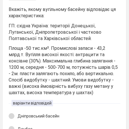
Вкажіть, якому вугільному басейну відповідає ця
характеристика:
ГП: східна Україна: території Донецької,
Луганської, Дніпропетровської і частково
Полтавської та Харківської областей.
Площа -50 тис.км². Промислові запаси - 43,2
млрд.т. Вугілля високої якості: антрацити та
коксівне (30%). Максимальна глибина залягання -
1200 м, середня - 500-700 м, потужність шарів 0,5
- 2м. пласти залягають похило, або вертикально.
Спосіб видобутку - шахтний. Умови видобутку -
важкі (висока ймовірність вибуху газу метану у
шахтах, висока температура у шахтах)
варіанти відповідей
Дніпровський басейн
Донбас