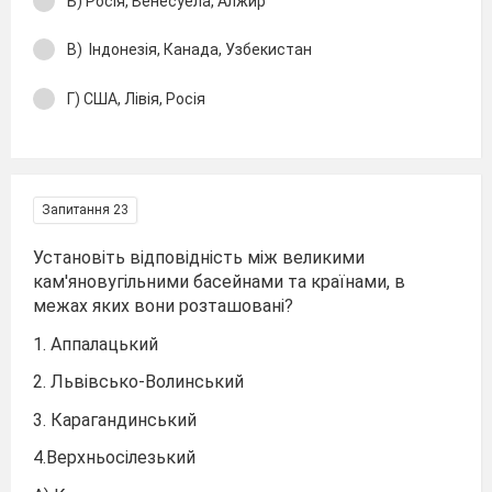
Б) Росія, Венесуела, Алжир
В) Індонезія, Канада, Узбекистан
Г) США, Лівія, Росія
Запитання 23
Установіть відповідність між великими
кам'яновугільними басейнами та країнами, в
межах яких вони розташовані?
1. Аппалацький
2. Львівсько-Волинський
3. Карагандинський
4.Верхньосілезький