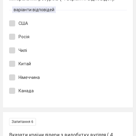
варіанти відповідей
США
Росія
Чилі
Китай
Німеччина
Канада
Запитання 6
Вказати країни лідери з видобутку вугілля ( 4