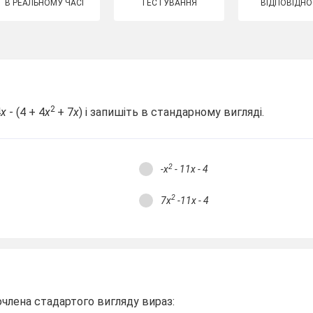
В РЕАЛЬНОМУ ЧАСІ
ТЕСТУВАННЯ
ВІДПОВІДНО
2
4
х
- (4 + 4
х
+ 7
х
) і запишіть в стандарному вигляді.
2
-x
- 11x - 4
2
7x
-11x - 4
очлена стадартого вигляду вираз: