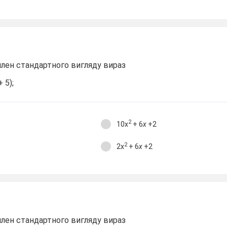
лен стандартного вигляду вираз
 5);
2
10х
+ 6
х
+2
2
2х
+ 6
х
+2
лен стандартного вигляду вираз