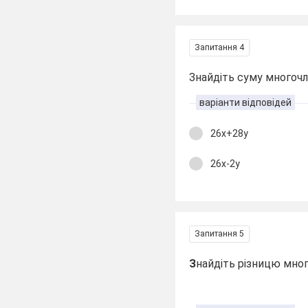
Запитання 4
Знайдіть суму многочл
варіанти відповідей
26х+28у
26х-2у
Запитання 5
З
найдіть різницю мног