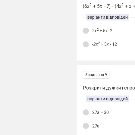
2
2
(6
х
+ 5
х
- 7) - (4
х
+
х
+
варіанти відповідей
2
2х
+ 5
х
-2
2
-2х
+ 5
х
- 12
Запитання 9
Розкрити дужки і спро
варіанти відповідей
27а – 30
27а