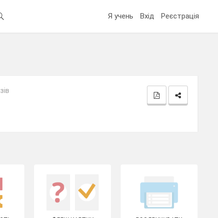
Я учень
Вхід
Реєстрація
зів