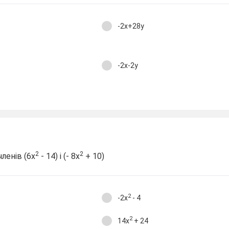
-2х+28у
-2х-2у
2
2
ленів (6х
- 14) і (- 8х
+ 10)
2
-2х
- 4
2
14х
+ 24