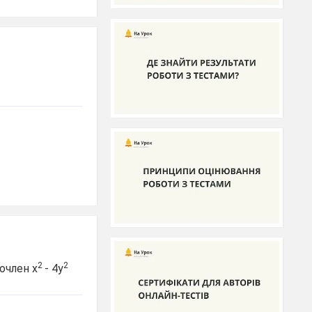
2
2
очлен х
- 4у