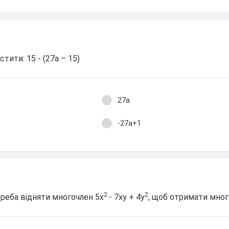
тити: 15 - (27а – 15)
27а
-27а+1
2
2
треба відняти многочлен 5х
- 7ху + 4у
, щоб отримати мног