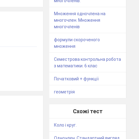
многочленів.
Множення одночлена на
многочлен. Множення
многочленів
формули скороченого
множення
Семестрова контрольна робота
з математики. 6 клас
Початковий + функції
геометрія
Схожі тест
Коло і круг.
Одночлен. Стандартний вигляд