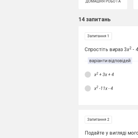
ДОМАШНЯ РОБОТА
14 запитань
Запитання 1
2
Спростіть вираз 3
х
- 
варіанти відповідей
2
x
+ 3x + 4
2
x
-11x - 4
Запитання 2
Подайте у вигляді мог