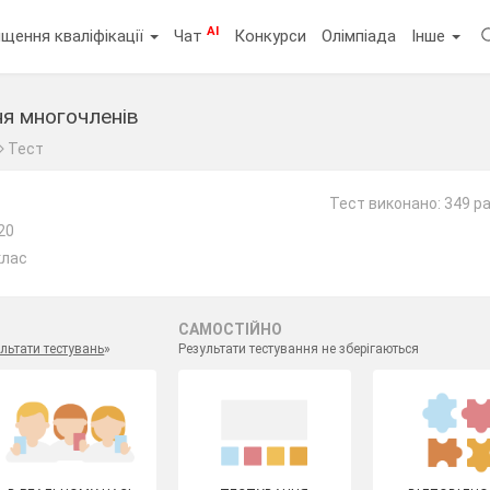
AI
щення кваліфікації
Чат
Конкурси
Олімпіада
Інше
ня многочленів
Тест
Тест виконано: 349 ра
20
клас
САМОСТІЙНО
льтати тестувань
»
Результати тестування не зберігаються