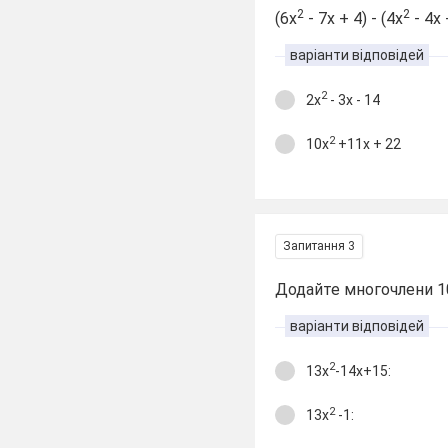
2
2
(6х
- 7х + 4) - (4х
- 4х 
варіанти відповідей
2
2х
- 3х - 14
2
10х
+11х + 22
Запитання 3
Додайте многочлени 1
варіанти відповідей
2
13х
-14х+15:
2
13х
-1: