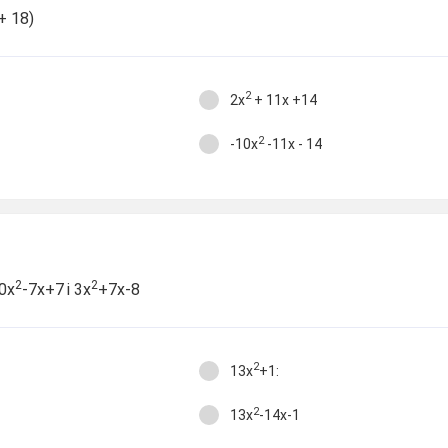
+ 18)
2
2х
+ 11х +14
2
-10х
-11х - 14
2
2
0х
-7х+7
і 3х
+7х-8
2
13х
+1:
2
13х
-14х-1