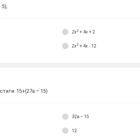
 5);
2
2х
+ 4
х
+ 2
2
2х
+ 4
х
- 12
стити: 15+(27а – 15)
32а – 15
12