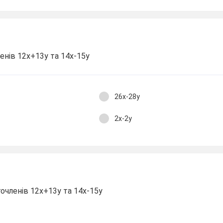
енів 12х+13у та 14х-15у
26х-28у
2х-2у
очленів 12х+13у та 14х-15у