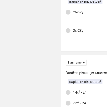
варіанти відповідей
26х-2у
2х-28у
Запитання 6
Знайти різницю многоч
варіанти відповідей
2
14х
- 24
2
-2х
- 24