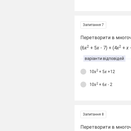
Запитання 7
Перетворити в многоч
2
2
(6
х
+ 5
х
- 7) + (4
х
+
х
+
варіанти відповідей
2
10х
+ 5
х
+12
2
10х
+ 6
х
- 2
Запитання 8
Перетворити в многоч