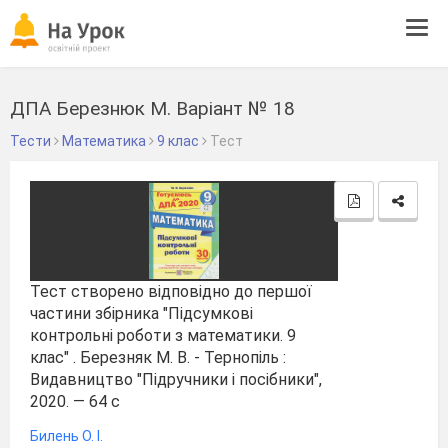
Tog
navi
ДПА Березнюк М. Варіант № 18
Тести
Математика
9 клас
Тест
Тест створено відповідно до першої
частини збірника "Підсумкові
контрольні роботи з математики. 9
клас" . Березняк М. В. - Тернопіль :
Видавництво "Підручники і посібники",
2020. — 64 с
Билень О. І.