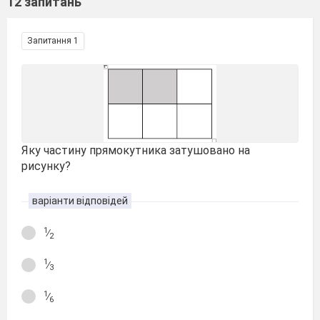
12 запитань
Запитання 1
Яку частину прямокутника затушовано на
рисунку?
варіанти відповідей
1
∕
2
1
∕
3
1
∕
6