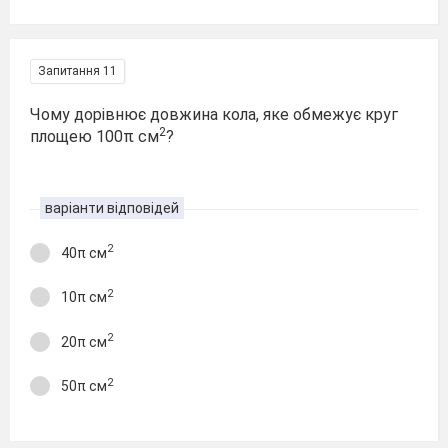
Запитання 11
Чому дорівнює довжина кола, яке обмежує круг
2
площею 100π см
?
варіанти відповідей
2
40π см
2
10π см
2
20π см
2
50π см