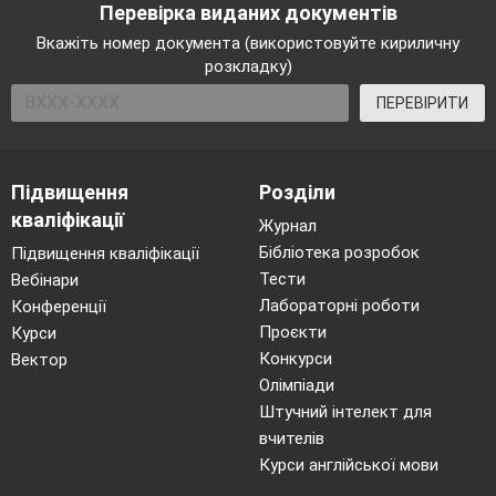
Перевірка виданих документів
Вкажіть номер документа (використовуйте кириличну
розкладку)
ПЕРЕВІРИТИ
Підвищення
Розділи
кваліфікації
Журнал
Бібліотека розробок
Підвищення кваліфікації
Тести
Вебінари
Лабораторні роботи
Конференції
Проєкти
Курси
Конкурси
Вектор
Олімпіади
Штучний інтелект для
вчителів
Курси англійської мови