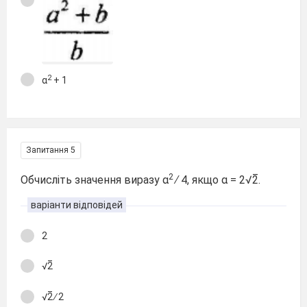
2
α
+ 1
Запитання 5
2
Обчисліть значення виразу α
∕ 4, якщо α = 2√2̅.
варіанти відповідей
2
√2̅
√2̅ ∕ 2