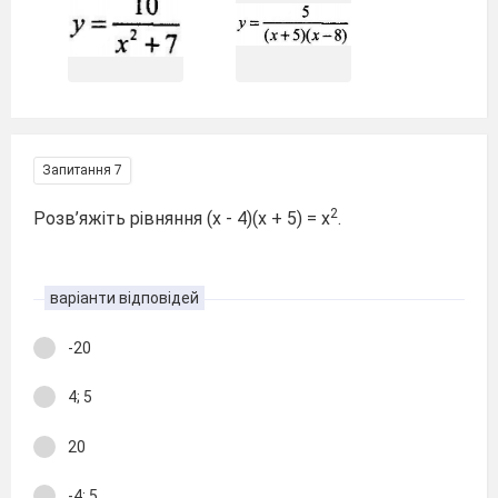
Запитання 7
2
Розв’яжіть рівняння (х - 4)(х + 5) = х
.
варіанти відповідей
-20
4; 5
20
-4; 5