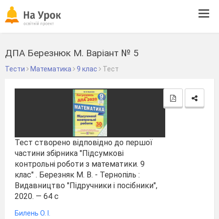
Tog
navi
ДПА Березнюк М. Варіант № 5
Тести
Математика
9 клас
Тест
Тест створено відповідно до першої
частини збірника "Підсумкові
контрольні роботи з математики. 9
клас" . Березняк М. В. - Тернопіль :
Видавництво "Підручники і посібники",
2020. — 64 с
Билень О. І.