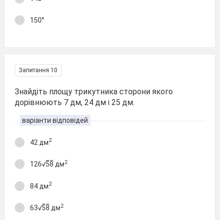
150°
Запитання 10
Знайдіть площу трикутника сторони якого
дорівнюють 7 дм, 24 дм і 25 дм.
варіанти відповідей
2
42 дм
2
126√5̅8̅ дм
2
84 дм
2
63√5̅8̅ дм