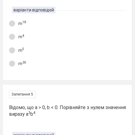
варіанти відповідей
18
m
4
m
5
m
30
m
Запитання 5
Відомо, що а > 0, b < 0. Порівняйте з нулем значення
3
4
виразу а
b
.