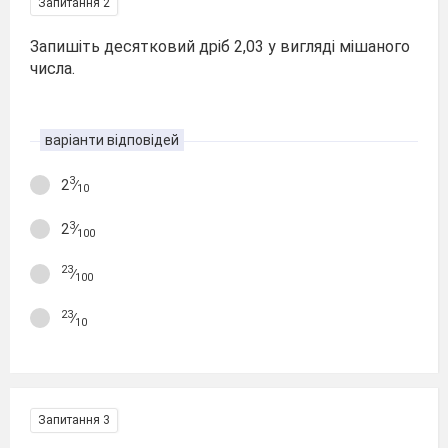
Запитання 2
Запишіть десятковий дріб 2,03 у вигляді мішаного
числа.
варіанти відповідей
3
2
∕
10
3
2
∕
100
23
∕
100
23
∕
10
Запитання 3