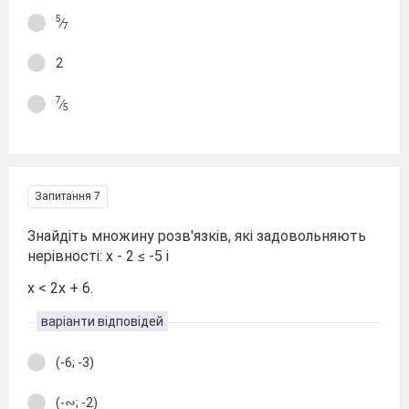
5
∕
7
2
7
∕
5
Запитання 7
Знайдіть множину розв'язків, які задовольняють
нерівності: х - 2 ≤ -5 і
х < 2х + 6.
варіанти відповідей
(-6; -3)
(-∾; -2)