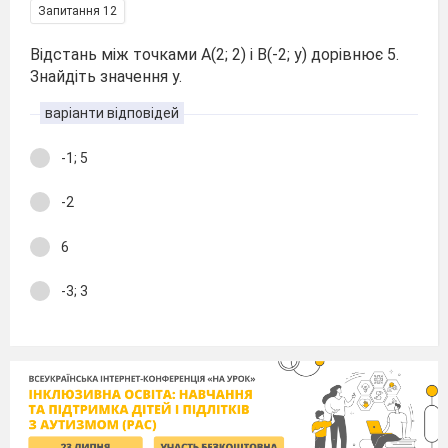
Запитання 12
Відстань між точками А(2; 2) і В(-2; у) дорівнює 5.
Знайдіть значення у.
варіанти відповідей
-1; 5
-2
6
-3; 3