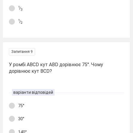
1
∕
3
1
∕
2
Запитання 9
У ромбі АВСD кут ABD дорівнює 75°. Чому
дорівнює кут BCD?
варіанти відповідей
75°
30°
140°