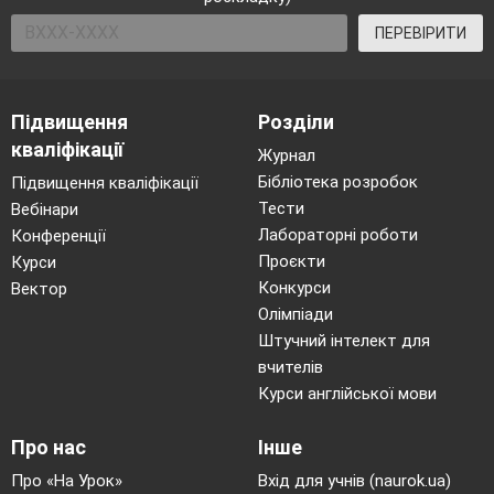
ПЕРЕВІРИТИ
Підвищення
Розділи
кваліфікації
Журнал
Бібліотека розробок
Підвищення кваліфікації
Тести
Вебінари
Лабораторні роботи
Конференції
Проєкти
Курси
Конкурси
Вектор
Олімпіади
Штучний інтелект для
вчителів
Курси англійської мови
Про нас
Інше
Про «На Урок»
Вхід для учнів (naurok.ua)