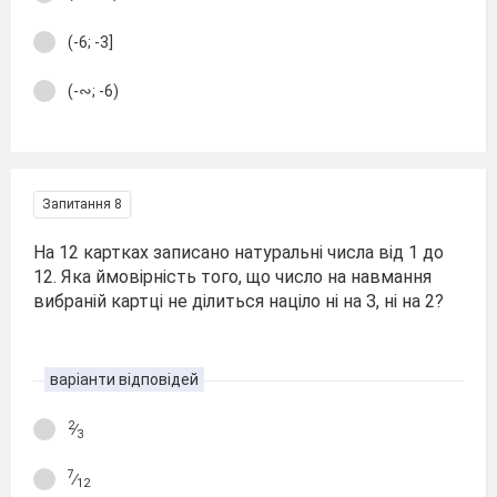
(-6; -3]
(-∾; -6)
Запитання 8
На 12 картках записано натуральні числа від 1 до
12. Яка ймовірність того, що число на навмання
вибраній картці не ділиться націло ні на З, ні на 2?
варіанти відповідей
2
∕
3
7
∕
12