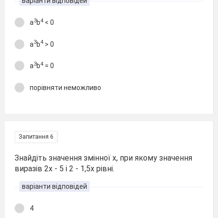
варіанти відповідей
3
4
а
b
< 0
3
4
а
b
> 0
3
4
а
b
= 0
порівняти неможливо
Запитання 6
Знайдіть значення змінної х, при якому значення
виразів 2х - 5 і 2 - 1,5х рівні.
варіанти відповідей
4