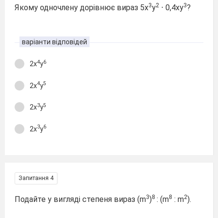
3
2
3
Якому одночлену дорівнює вираз 5х
у
⋅ 0,4ху
?
варіанти відповідей
4
6
2х
у
4
5
2х
у
3
5
2х
у
3
6
2х
у
Запитання 4
3
8
8
2
Подайте у вигляді степеня вираз (m
)
: (m
: m
).