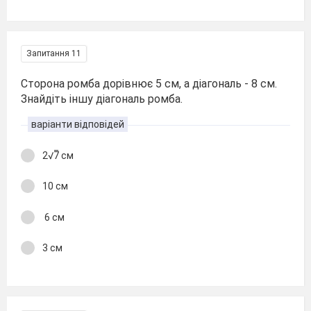
Запитання 11
Сторона ромба дорівнює 5 см, а діагональ - 8 см.
Знайдіть іншу діаго­наль ромба.
варіанти відповідей
2√7̅ см
10 см
6 см
3 см