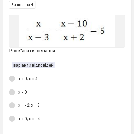
Запитання 4
Розв"язати рівняння:
варіанти відповідей
х = 0; х = 4
х = 0
х = - 2; х = 3
х = 0; х = - 4