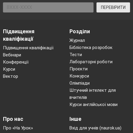
ПЕРЕВІРИТИ
Підвищення
Розділи
кваліфікації
Журнал
Бібліотека розробок
Підвищення кваліфікації
Тести
Вебінари
Лабораторні роботи
Конференції
Проєкти
Курси
Конкурси
Вектор
Олімпіади
Штучний інтелект для
вчителів
Курси англійської мови
Про нас
Інше
Про «На Урок»
Вхід для учнів (naurok.ua)