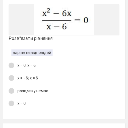
Розв"язати рівняння:
варіанти відповідей
х = 0; х = 6
х = - 6; х = 6
розв,язку немає
х = 0