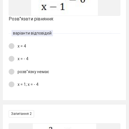
Розв"язати рівняння:
варіанти відповідей
х = 4
х = - 4
розв"язку немає
х = 1; х = - 4
Запитання 2