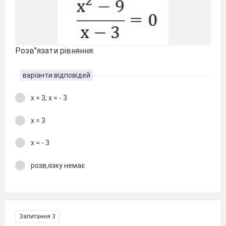
Розв"язати рівняння:
варіанти відповідей
х = 3; х = - 3
х = 3
х = - 3
розв,язку немає
Запитання 3