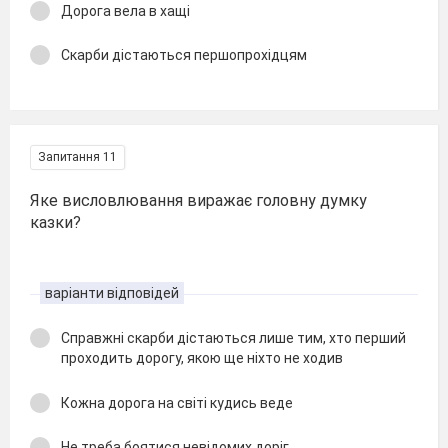
Дорога вела в хащі
Скарби дістаються першопрохідцям
Запитання 11
Яке висловлювання виражає головну думку
казки?
варіанти відповідей
Справжні скарби дістаються лише тим, хто перший
проходить дорогу, якою ще ніхто не ходив
Кожна дорога на світі кудись веде
Не треба боятися невідомих доріг