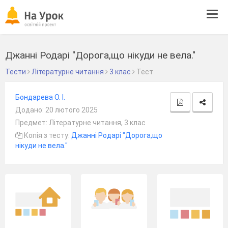
Tog
navi
Джанні Родарі "Дорога,що нікуди не вела."
Тести
Літературне читання
3 клас
Тест
Бондарева О. І.
Додано: 20 лютого 2025
Предмет: Літературне читання, 3 клас
Копія з тесту:
Джанні Родарі "Дорога,що
нікуди не вела."