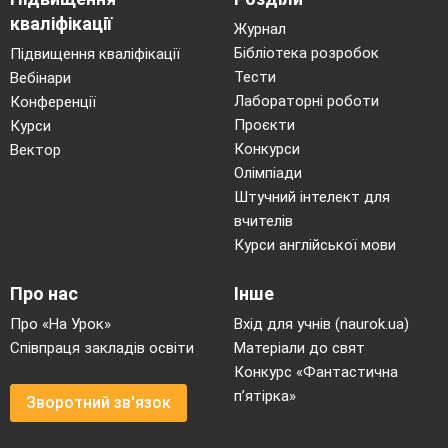
кваліфікації
Журнал
Бібліотека розробок
Підвищення кваліфікації
Тести
Вебінари
Лабораторні роботи
Конференції
Проєкти
Курси
Конкурси
Вектор
Олімпіади
Штучний інтелект для
вчителів
Курси англійської мови
Про нас
Інше
Про «На Урок»
Вхід для учнів (naurok.ua)
Співпраця закладів освіти
Матеріали до свят
Конкурс «Фантастична
п’ятірка»
Зворотний зв'язок