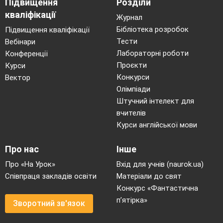
Підвищення
Розділи
кваліфікації
Журнал
Бібліотека розробок
Підвищення кваліфікації
Тести
Вебінари
Лабораторні роботи
Конференції
Проєкти
Курси
Конкурси
Вектор
Олімпіади
Штучний інтелект для
вчителів
Курси англійської мови
Про нас
Інше
Про «На Урок»
Вхід для учнів (naurok.ua)
Співпраця закладів освіти
Матеріали до свят
Конкурс «Фантастична
п’ятірка»
Зворотний зв'язок