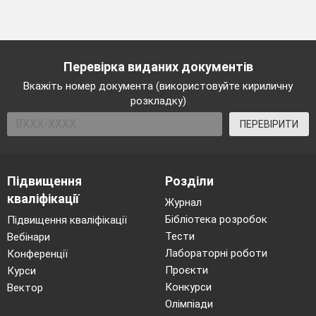
Перевірка виданих документів
Вкажіть номер документа (використовуйте кириличну
розкладку)
ПЕРЕВІРИТИ
Підвищення
Розділи
кваліфікації
Журнал
Бібліотека розробок
Підвищення кваліфікації
Тести
Вебінари
Лабораторні роботи
Конференції
Проєкти
Курси
Конкурси
Вектор
Олімпіади