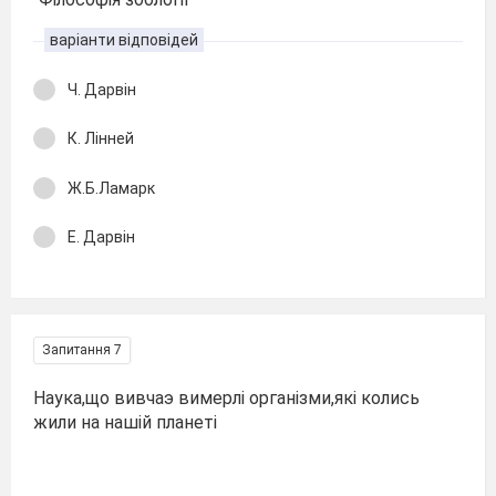
варіанти відповідей
Ч. Дарвін
К. Лінней
Ж.Б.Ламарк
Е. Дарвін
Запитання 7
Наука,що вивчаэ вимерлі організми,які колись
жили на нашій планеті