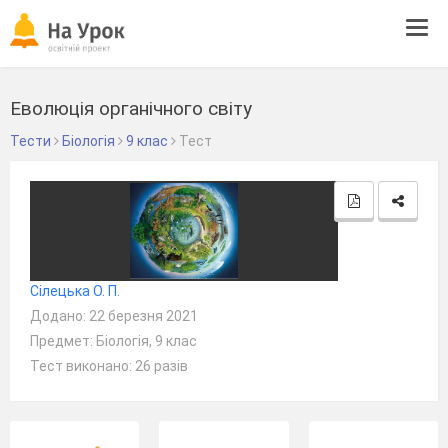
Tog
navi
Еволюція органічного світу
Тести
Біологія
9 клас
Тест
Сілецька О. П.
Додано: 22 березня 2021
Предмет: Біологія, 9 клас
Тест виконано: 26 разів