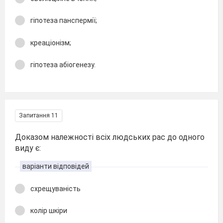
гіпотеза панспермії;
креаціонізм;
гіпотеза абіогенезу.
Запитання 11
Доказом належності всіх людських рас до одного
виду є:
варіанти відповідей
схрещуваність
колір шкіри