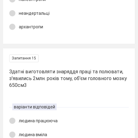
неандертальці
архантропи
Запитання 15
Здатні виготовляти знаряддя праці та полювати,
з'явились 2млн. років тому, об'єм головного мозку
650см3
варіанти відповідей
людина працююча
людина вміла