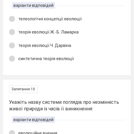
варіанти відповідей
телеологічні концепції еволюції
теорія еволюції Ж.-Б. Ламарка
теорія еволюції Ч. Дарвіна
синтетична теорія еволюції
Запитання 10
Укажіть назву системи поглядів про незмінність
живої природи із часів її виникнення:
варіанти відповідей
еволюційне вчення;