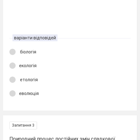
варіанти відповідей
біологія
екологія
етологія
еволюція
Запитання 3
Природний процес постійних змін спадкової