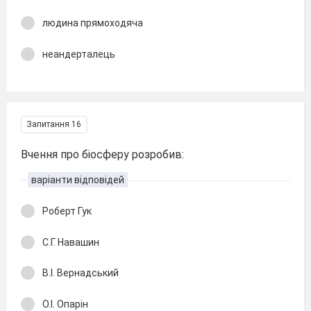
людина прямоходяча
неандерталець
Запитання 16
Вчення про біосферу розробив:
варіанти відповідей
Роберт Гук
С.Г. Навашин
В.І. Вернадський
О.І. Опарін