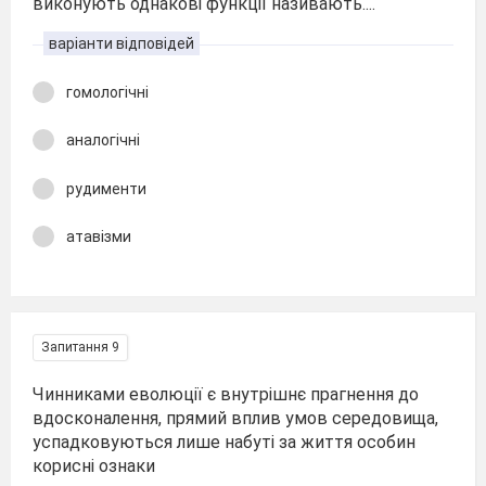
виконують однакові функції називають....
варіанти відповідей
гомологічні
аналогічні
рудименти
атавізми
Запитання 9
Чинниками еволюції є внутрішнє прагнення до
вдосконалення, прямий вплив умов середовища,
успадковуються лише набуті за життя особин
корисні ознаки