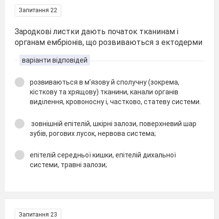
Запитання 22
Зародкові листки дають початок тканинам і
органам ембріонів, що розвиваються з ектодерми
варіанти відповідей
розвиваються в м’язову й сполучну (зокрема,
кісткову та хрящову) тканини, канали органів
виділення, кровоносну і, частково, статеву системи.
зовнішній епітелій, шкірні залози, поверхневий шар
зубів, рогових лусок, нервова система;
епітелій середньої кишки, епітелій дихальної
системи, травні залози;
Запитання 23