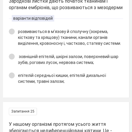
Зародкові листки дають початок тканинам і
органам ембріонів, що розвиваються з мезодерми
варіанти відповідей
розвиваються в м’язову й сполучну (зокрема,
кісткову та хрящову) тканини, канали органів
виділення, кровоносну і, частково, статеву системи.
зовнішній епітелій, шкірні залози, поверхневий шар
зубів, рогових лусок, нервова система;
епітелій середньої кишки, епітелій дихальної
системи, травні залози;
Запитання 25
У нашому організмі протягом усього життя
зберігаються недиференційовані клітини. Це -