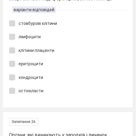
варіанти відповідей
стовбурові клітини
лімфоцити
клітини плаценти
еритроцити
хондроцити
остіокласти
Запитання 26
Органи, які виникають у зародків і личинок