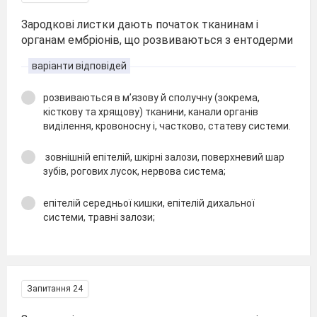
Зародкові листки дають початок тканинам і
органам ембріонів, що розвиваються з ентодерми
варіанти відповідей
розвиваються в м’язову й сполучну (зокрема,
кісткову та хрящову) тканини, канали органів
виділення, кровоносну і, частково, статеву системи.
зовнішній епітелій, шкірні залози, поверхневий шар
зубів, рогових лусок, нервова система;
епітелій середньої кишки, епітелій дихальної
системи, травні залози;
Запитання 24