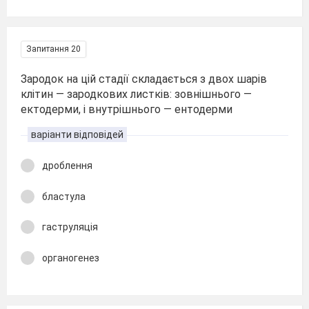
Запитання 20
Зародок на цій стадії складається з двох шарів
клітин — зародкових листків: зовнішнього —
ектодерми, і внутрішнього — ентодерми
варіанти відповідей
дроблення
бластула
гаструляція
органогенез