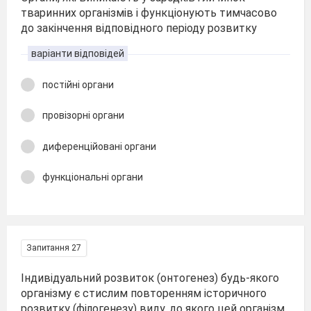
тваринних організмів і функціонують тимчасово
до закінчення відповідного періоду розвитку
варіанти відповідей
постійні органи
провізорні органи
диференційовані органи
функціональні органи
Запитання 27
Індивідуальний розвиток (онтогенез) будь-якого
організму є стислим повторенням історичного
розвитку (філогенезу) виду, до якого цей організм