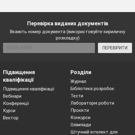
Перевірка виданих документів
Вкажіть номер документа (використовуйте кириличну
розкладку)
ПЕРЕВІРИТИ
Підвищення
Розділи
кваліфікації
Журнал
Бібліотека розробок
Підвищення кваліфікації
Тести
Вебінари
Лабораторні роботи
Конференції
Проєкти
Курси
Конкурси
Вектор
Олімпіади
Штучний інтелект для