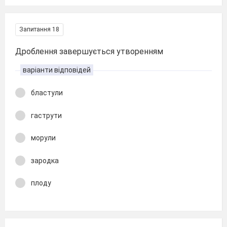
Запитання 18
Дроблення завершується утворенням
варіанти відповідей
бластули
гаструти
морули
зародка
плоду