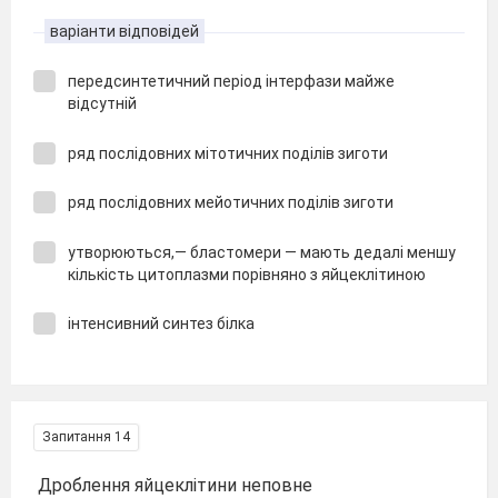
варіанти відповідей
передсинтетичний період інтерфази майже
відсутній
ряд послідовних мітотичних поділів зиготи
ряд послідовних мейотичних поділів зиготи
утворюються,— бластомери — мають дедалі меншу
кількість цитоплазми порівняно з яйцеклітиною
інтенсивний синтез білка
Запитання 14
Дроблення яйцеклітини неповне