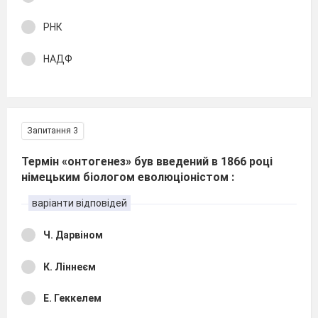
РНК
НАДФ
Запитання 3
Термін «онтогенез» був введений в 1866 році
німецьким біологом еволюціоністом :
варіанти відповідей
Ч. Дарвіном
К. Ліннеєм
Е. Геккелем