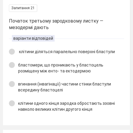
Запитання 21
Початок третьому зародковому листку —
мезодермі дають
варіанти відповідей
клітини діляться паралельно поверхні бластули
бластомери, що проникають у бластоцель
розміщену між енто- та ектодермою
вгинання (інвагінації) частини стінки бластули
всередину бластоцелі
клітини одного кінця зародка обростають ззовні
навколо великих клітин другого кінця