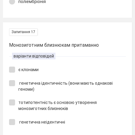
поліембріонія
Запитання 17
Монозиготним близнюкам притаманно
варіанти відповідей
є клонами
генетична ідентичність (вони мають однакові
геноми)
тотипотентність є основою утворення
монозиготних близнюків
генетична неідентичні