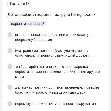
Запитання 19
До способів утворення гаструли НЕ відносять
варіанти відповідей
вгинання (інвагінації) частини стінки бластули
всередину бластоцелі
імміграції деякі клітини бластули мігрують у
бластоцель і утворюють внутрішній шар клітин
епіболії дрібні клітини одного кінця зародка
обростають ззовні навколо великих клітин другого
кінця
деламінації клітини діляться паралельно поверхні
бластули, утворюючи при цьому два шари
перемішуванням клітин зовнішнього шару клітин