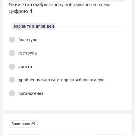
Який етап ембріогенезу зображено на схемі
цифрою 4
варіанти відповідей
бластула
гаструла
зигота
дроблення зиготи, утворення бластомерів
органогенез
Запитання 29