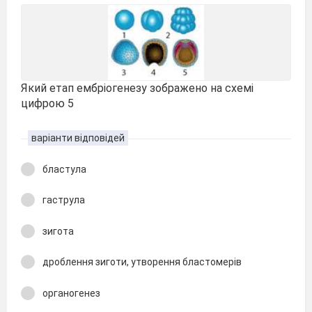
Який етап ембріогенезу зображено на схемі
цифрою 5
варіанти відповідей
бластула
гаструла
зигота
дроблення зиготи, утворення бластомерів
органогенез