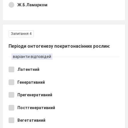
Ж.Б.Ламарком
Запитання 4
Періоди онтогенезу покритонасінних рослин:
варіанти відповідей
Латентний
Генеративний
Прегенеративний
Постгенеративний
Вегетативний