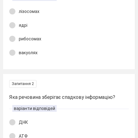
лізосомах
ядрі
рибосомах
вакуолях
Запитання 2
Яка речовина зберігає спадкову інформацію?
варіанти відповідей
ДНК
АТФ