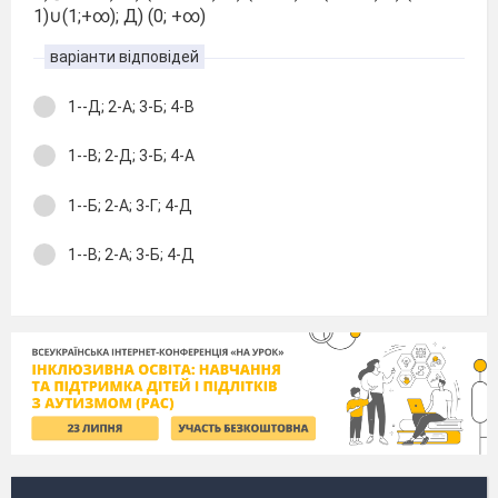
1)∪(1;+∞); Д) (0; +∞)
варіанти відповідей
1--Д; 2-А; 3-Б; 4-В
1--В; 2-Д; 3-Б; 4-А
1--Б; 2-А; 3-Г; 4-Д
1--В; 2-А; 3-Б; 4-Д