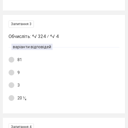
Запитання 3
Обчисліть: ⁴√ 324 ⁄ ⁴√ 4
варіанти відповідей
81
9
3
20 ¹∕₄
Запитання 4