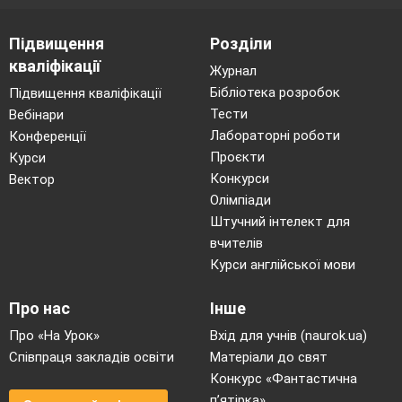
Підвищення
Розділи
кваліфікації
Журнал
Бібліотека розробок
Підвищення кваліфікації
Тести
Вебінари
Лабораторні роботи
Конференції
Проєкти
Курси
Конкурси
Вектор
Олімпіади
Штучний інтелект для
вчителів
Курси англійської мови
Про нас
Інше
Про «На Урок»
Вхід для учнів (naurok.ua)
Співпраця закладів освіти
Матеріали до свят
Конкурс «Фантастична
п’ятірка»