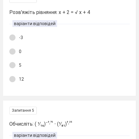
Розв′яжіть рівняння: х + 2 = √ х + 4
варіанти відповідей
-3
0
5
12
Запитання 5
−⁰,⁷⁵
⁰,²⁵
Обчисліть: ( ¹∕₁₆)
⋅ (¹∕₈₁)
варіанти відповідей