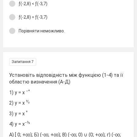
ƒ(-2,8) < ƒ(-3,7)
ƒ(-2,8) = ƒ(-3,7)
Порівняти неможливо.
Запитання 7
Установіть відповідність між функцією (1-4) та її
областю визначення (А-Д)
−⁴
1) у = х
³∕₂
2) у = х
⁹
3) у = х
−⅓
4) у = х
А) [ 0; +∞); Б) (-∞; +∞); В) (-∞; 0) ∪ (0; +∞); г) (-∞;