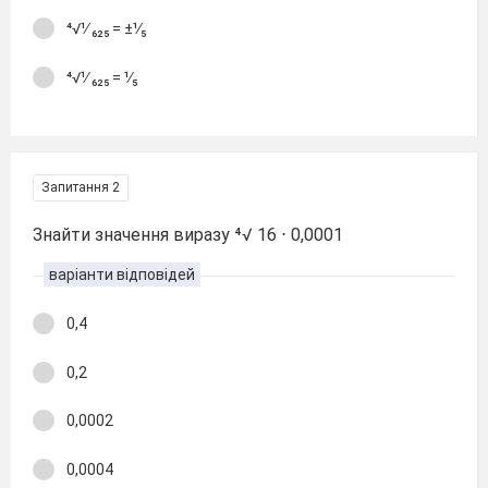
⁴√¹∕ ₆₂₅ = ±¹∕₅
⁴√¹∕ ₆₂₅ = ¹∕₅
Запитання 2
Знайти значення виразу ⁴√ 16 ⋅ 0,0001
варіанти відповідей
0,4
0,2
0,0002
0,0004