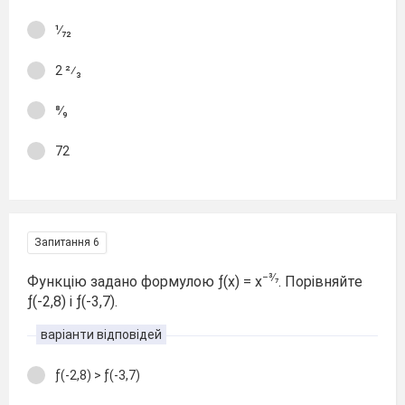
¹∕₇₂
2 ²⁄₃
⁸∕₉
72
Запитання 6
−³∕₇
Функцію задано формулою ƒ(х) = х
. Порівняйте
ƒ(-2,8) і ƒ(-3,7).
варіанти відповідей
ƒ(-2,8) > ƒ(-3,7)