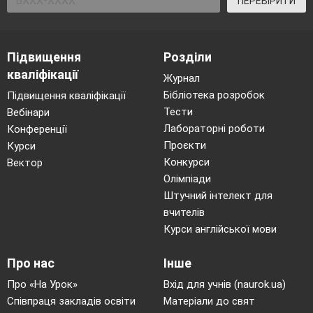
ПЕРЕВІРИТИ
Підвищення
Розділи
кваліфікації
Журнал
Бібліотека розробок
Підвищення кваліфікації
Тести
Вебінари
Лабораторні роботи
Конференції
Проєкти
Курси
Конкурси
Вектор
Олімпіади
Штучний інтелект для
вчителів
Курси англійської мови
Про нас
Інше
Про «На Урок»
Вхід для учнів (naurok.ua)
Співпраця закладів освіти
Матеріали до свят