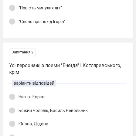
"Повість минулих літ"
"Слово про похід Ігорів"
Запитання 2
Усі персонажі з поеми "Енеїда" І.Котляревського,
крім
варіанти відповідей
Низ та Евріал
Божий Чоловік, Василь Невольник
Юнона, Дідона