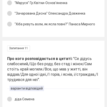
"Маруся" Гр.Квітки-Основ'яненка
"Зачарована Десна" Олександра Довженка
"Хіба ревуть воли, як ясла повні?" Панаса Мирного
Запитання 11
Про кого розповідається в цитаті:
"Се дідусь
слабосилий,/Що без роду, без стад і жінок/Сам
стоїть край могили./Все, що мав у житті, він
віддав/Для одної ідеї,/І горів, і яснів, і/страждав,/І
трудився для неї".
варіанти відповідей
діда Семена