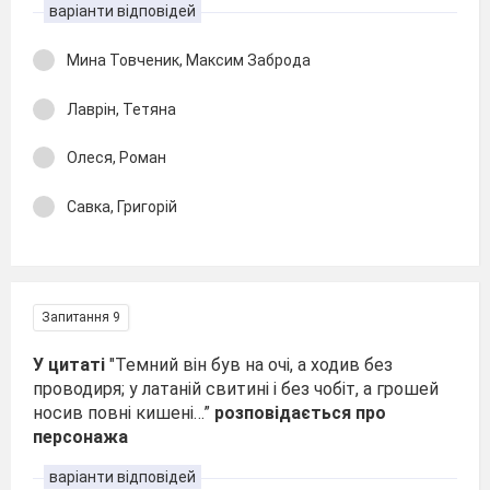
варіанти відповідей
Мина Товченик, Максим Заброда
Лаврін, Тетяна
Олеся, Роман
Савка, Григорій
Запитання 9
У цитаті
"Темний вiн був на очi, а ходив без
проводиря; у латанiй свитинi i без чобiт, а грошей
носив повнi кишенi…”
розповідається про
персонажа
варіанти відповідей