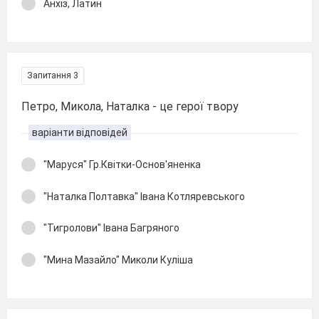
Анхіз, Латин
Запитання 3
Петро, Микола, Наталка - це герої твору
варіанти відповідей
"Маруся" Гр.Квітки-Основ'яненка
"Наталка Полтавка" Івана Котляревського
"Тигролови" Івана Багряного
"Мина Мазайло" Миколи Куліша