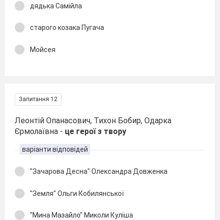
дядька Самійла
старого козака Пугача
Мойсея
Запитання 12
Леонтій Опанасович, Тихон Бобир, Одарка
Єрмолаївна -
це герої з твору
варіанти відповідей
"Зачарова Десна" Олександра Довженка
"Земля" Ольги Кобилянської
"Мина Мазайло" Миколи Куліша