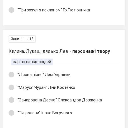
"Три зозулі з поклоном" Гр.Тютюнника
Запитання 13
Килина, Лукаш, дядько Лев -
персонажі твору
варіанти відповідей
"Лісова пісня" Лесі Українки
"Маруся Чурай" Ліни Костенко
"Зачарована Десна" Олександра Довженка
"Тигролови" Івана Багряного