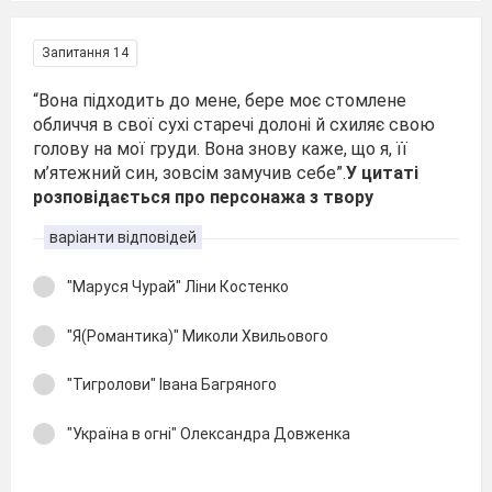
Запитання 14
“Вона підходить до мене, бере моє стомлене
обличчя в свої сухі старечі долоні й схиляє свою
голову на мої груди. Вона знову каже, що я, її
м’ятежний син, зовсім замучив себе”.
У цитаті
розповідається про персонажа з твору
варіанти відповідей
"Маруся Чурай" Ліни Костенко
"Я(Романтика)" Миколи Хвильового
"Тигролови" Івана Багряного
"Україна в огні" Олександра Довженка