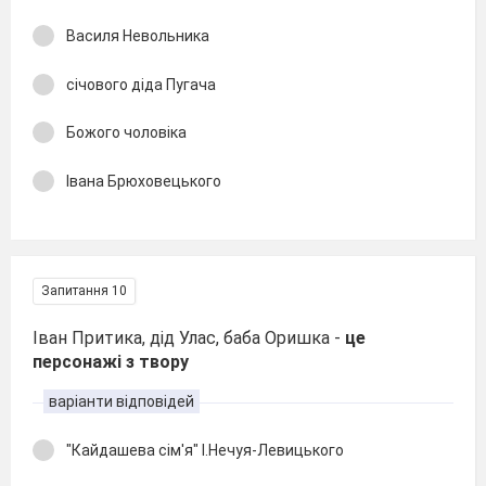
Василя Невольника
січового діда Пугача
Божого чоловіка
Івана Брюховецького
Запитання 10
Іван Притика, дід Улас, баба Оришка -
це
персонажі з твору
варіанти відповідей
"Кайдашева сім'я" І.Нечуя-Левицького