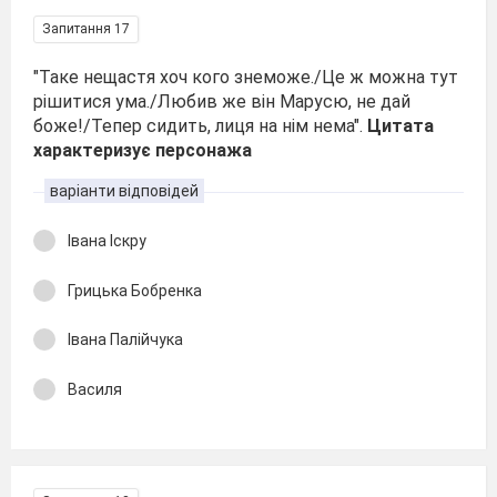
Запитання 17
"Таке нещастя хоч кого знеможе./Це ж можна тут
рішитися ума./Любив же він Марусю, не дай
боже!/Тепер сидить, лиця на нім нема".
Цитата
характеризує персонажа
варіанти відповідей
Івана Іскру
Грицька Бобренка
Івана Палійчука
Василя