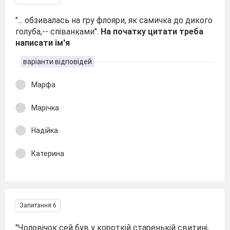
"... обзивалась на гру флояри, як самичка до дикого
голуба,-- співанками".
На початку цитати треба
написати ім'я
варіанти відповідей
Марфа
Марічка
Надійка
Катерина
Запитання 6
"Чоловiчок сей був у короткiй старенькiй свитинi,