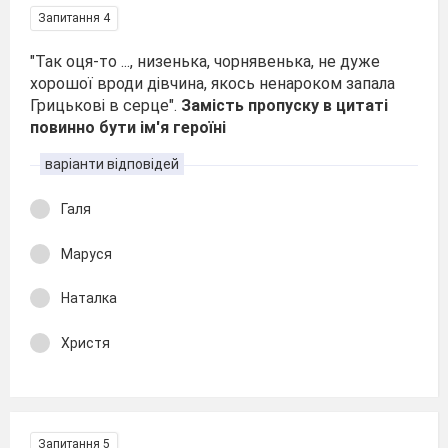
Запитання 4
"Так оця-то ..., низенька, чорнявенька, не дуже
хорошої вроди дiвчина, якось ненароком запала
Грицьковi в серце".
Замість пропуску в цитаті
повинно бути ім'я героїні
варіанти відповідей
Галя
Маруся
Наталка
Христя
Запитання 5