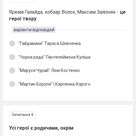
Ярема Галайда, кобзар Волох, Максим Залізняк -
це
герої твору
варіанти відповідей
"Гайдамаки" Тараса Шевченка
"Чорна рада" Пантелеймона Куліша
"Маруся Чурай" Ліни Костенко
"Мартин Боруля" І.Карпенка-Карого
Запитання 8
Усі герої є родичами, окрім