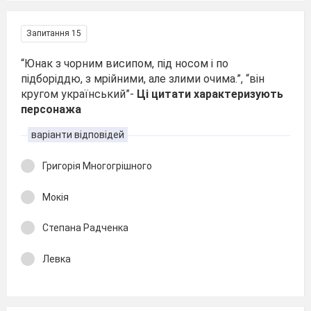
Запитання 15
“Юнак з чорним висипом, під носом і по
підборіддю, з мрійними, але злими очима.”, “він
кругом український”-
Ці цитати характеризують
персонажа
варіанти відповідей
Григорія Многогрішного
Мокія
Степана Радченка
Левка