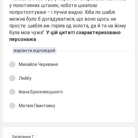
у полотняних штанях, чоботи шкаповi
попротоптуванi – i пучки видно. Хiба по шаблi
можна було б догадуватися, що воно щось не
просте: шабля аж горiла од золота, да й та на йому
була мов чужа".
У цій цитаті схарактеризовано
персонажа
варіанти відповідей
Михайла Череваня
Лейбу
Івана Брюховецького
Матвія Гвинтовку
Запитання 7