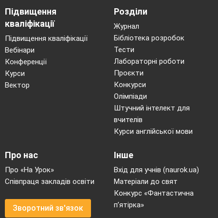
Підвищення
Розділи
кваліфікації
Журнал
Бібліотека розробок
Підвищення кваліфікації
Тести
Вебінари
Лабораторні роботи
Конференції
Проєкти
Курси
Конкурси
Вектор
Олімпіади
Штучний інтелект для
вчителів
Курси англійської мови
Про нас
Інше
Про «На Урок»
Вхід для учнів (naurok.ua)
Співпраця закладів освіти
Матеріали до свят
Конкурс «Фантастична
п’ятірка»
Зворотний зв'язок