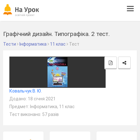
Tog
navi
Графічний дизайн. Типографіка. 2 тест.
Тести
Інформатика
11 клас
Тест
Ковальчук В. Ю.
Додано: 18 січня 2021
Предмет: Інформатика, 11 клас
Тест виконано: 57 разів