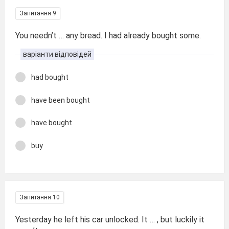
Запитання 9
You needn’t … any bread. I had already bought some.
варіанти відповідей
had bought
have been bought
have bought
buy
Запитання 10
Yesterday he left his car unlocked. It … , but luckily it