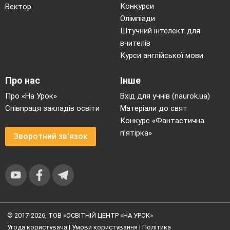
Конкурси
Вектор
Олімпіади
Штучний інтелект для
вчителів
Курси англійської мови
Про нас
Інше
Про «На Урок»
Вхід для учнів (naurok.ua)
Співпраця закладів освіти
Матеріали до свят
Конкурс «Фантастична
п’ятірка»
Зворотний зв'язок
© 2017-2026, ТОВ «ОСВІТНІЙ ЦЕНТР «НА УРОК»
Угода користувача
|
Умови користування
|
Політика