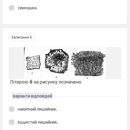
свинушка.
Запитання 6
Літерою
б
на рисунку позначено:
варіанти відповідей
накипний лишайник;
кущистий лишайник;