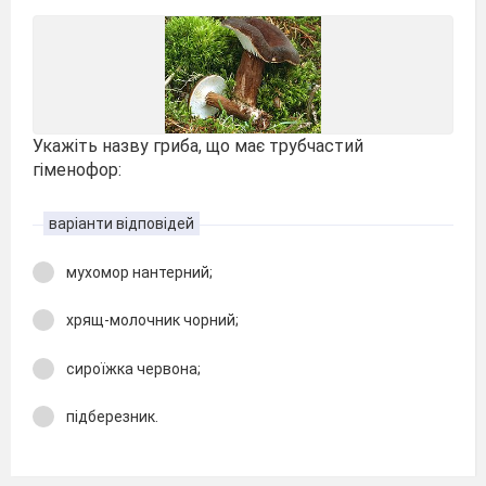
Укажіть назву гриба, що має трубчастий
гіменофор:
варіанти відповідей
мухомор нантерний;
хрящ-молочник чорний;
сироїжка червона;
підберезник.