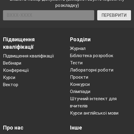
розкладку)
ПЕРЕВІРИТИ
Підвищення
Розділи
кваліфікації
Журнал
Бібліотека розробок
Підвищення кваліфікації
Тести
Вебінари
Лабораторні роботи
Конференції
Проєкти
Курси
Конкурси
Вектор
Олімпіади
Штучний інтелект для
вчителів
Курси англійської мови
Про нас
Інше