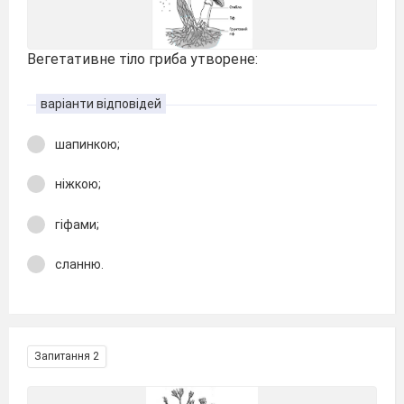
Вегетативне тіло гриба утворене:
варіанти відповідей
шапинкою;
ніжкою;
гіфами;
сланню.
Запитання 2