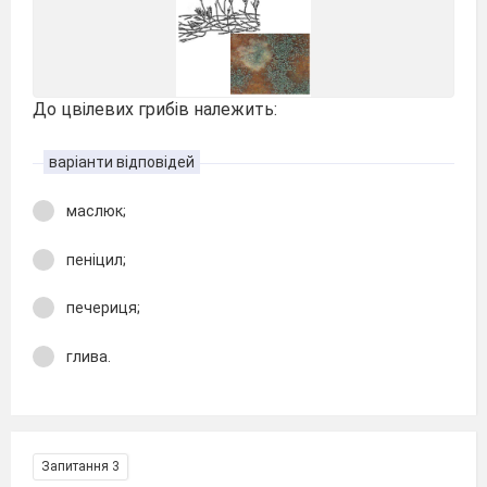
До цвілевих грибів належить:
варіанти відповідей
маслюк;
пеніцил;
печериця;
глива.
Запитання 3