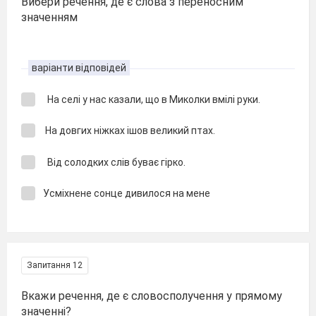
Вибери речення, де є слова з переносним
значенням
варіанти відповідей
На селі у нас казали, що в Миколки вмілі руки.
На довгих ніжках ішов великий птах.
Від солодких слів буває гірко.
Усміхнене сонце дивилося на мене
Запитання 12
Вкажи речення, де є словосполучення у прямому
значенні?