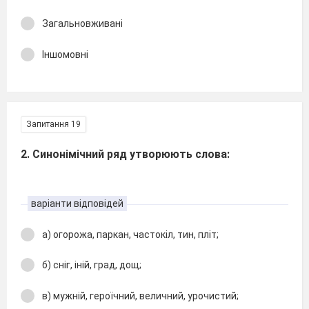
Загальновживані
Іншомовні
Запитання 19
2. Синонімічний ряд утворюють слова:
варіанти відповідей
а) огорожа, паркан, частокіл, тин, пліт;
б) сніг, іній, град, дощ;
в) мужній, героїчний, величний, урочистий;