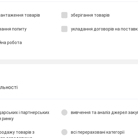
вантаження товарів
зберігання товарів
вання попиту
укладання договорів на поставк
йна робота
яльності
арських і партнерських
вивчення та аналіз джерел закуп
и ринку
продажу товарів з
всі перераховані категорії