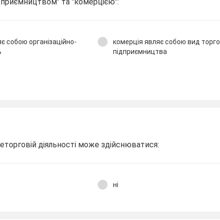
ідприємництвом" та "комерцією":
є собою організаційно-
комерція являє собою вид торг
ь
підприємництва
еторговій діяльності може здійснюватися:
ні