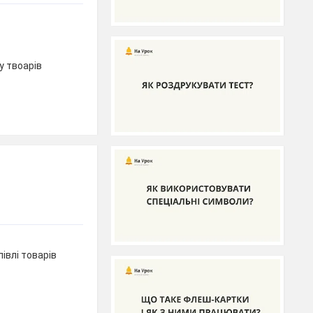
у твоарів
івлі товарів