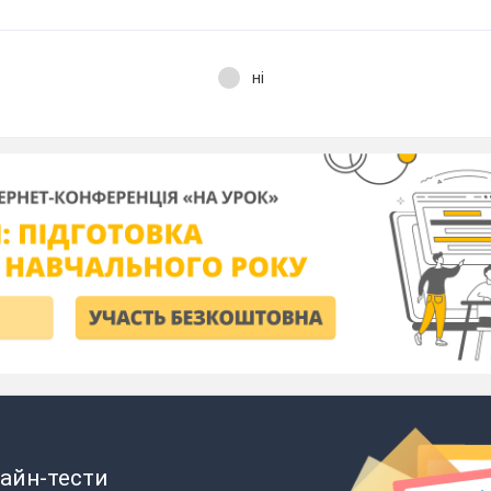
ні
айн-тести