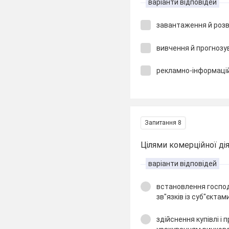
варіанти відповідей
завантаження й роз
вивчення й прогнозу
рекламно-інформаці
Запитання 8
Цілями комерційної ді
варіанти відповідей
встановлення господ
зв"язків із суб"єктам
здійснення купівлі і 