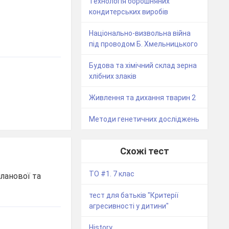
Технологія борошняних
кондитерських виробів
Національно-визвольна війна
під проводом Б. Хмельницького
Будова та хімічний склад зерна
хлібних злаків
Живлення та дихання тварин 2
Методи генетичних досліджень
Схожі тест
ТО #1. 7 клас
ланової та
тест для батьків "Критерії
агресивності у дитини"
History