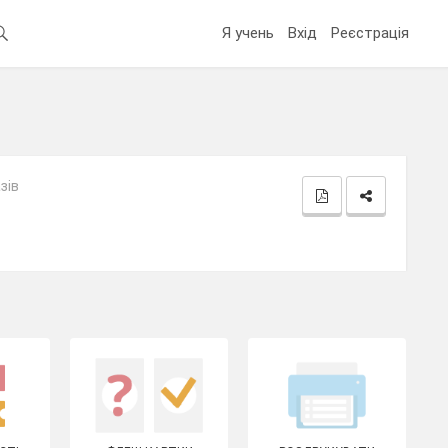
Я учень
Вхід
Реєстрація
зів