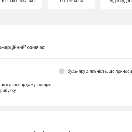
В РЕАЛЬНОМУ ЧАСІ
ТЕСТУВАННЯ
ВІДПОВІДНО
омерційний" означає:
будь-яку діяльність, що принос
по купівлі-прдажу товарів
прибутку