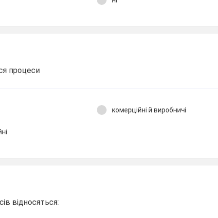
ься процеси
комерційні й виробничі
йні
ів відносяться: