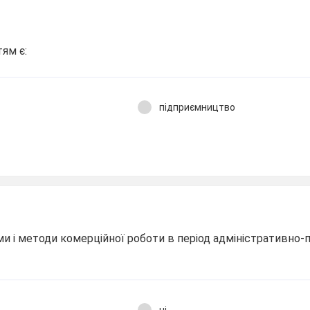
ям є:
підприємництво
и і методи комерційної роботи в період адміністративно-п
ні