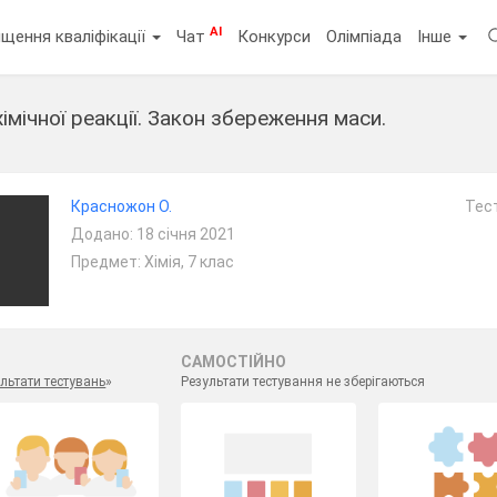
AI
щення кваліфікації
Чат
Конкурси
Олімпіада
Інше
хімічної реакції. Закон збереження маси.
Красножон О.
Тест
Додано: 18 січня 2021
Предмет: Хімія, 7 клас
САМОСТІЙНО
льтати тестувань
»
Результати тестування не зберігаються