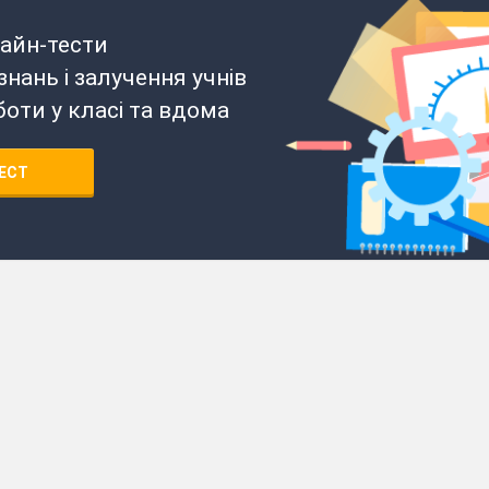
айн-тести
нань і залучення учнів
боти у класі та вдома
ЕСТ