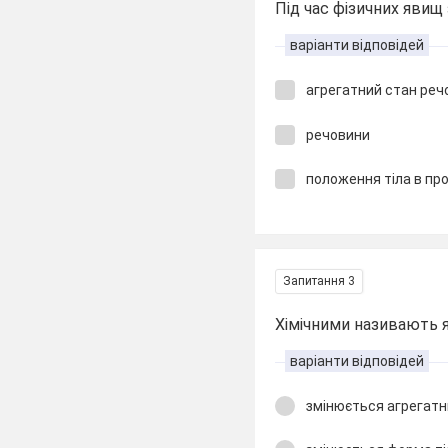
Під час фізичних явищ 
варіанти відповідей
агрегатний стан реч
речовини
положення тіла в пр
Запитання 3
Хімічними називають яви
варіанти відповідей
змінюється агрегатн