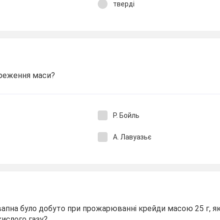
тверді
ереження маси?
Р. Бойль
А. Лавуазьє
апна було добуто при прожарюванні крейди масою 25 г, я
кислого газу?