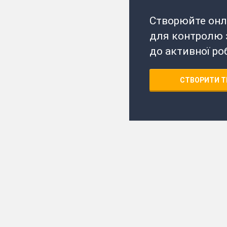
Створюйте онл
для контролю з
до активної ро
СТВОРИТИ Т