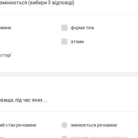
змінюється (вибери 3 відповіді)
овини
форма тіла
атоми
осторі
ща, під час яких ....
ий стан речовини
змінюються речовини