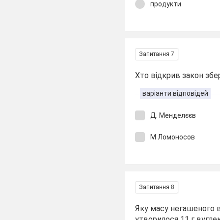
продукти
Запитання 7
Хто відкрив закон зб
варіанти відповідей
Д. Менделєєв
М Ломоносов
Запитання 8
Яку масу негашеного в
утворилося 11 г вугле