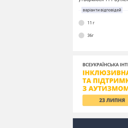
варіанти відповідей
11 г
36г