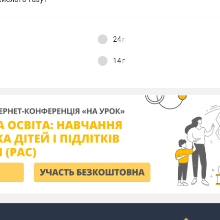
24 г
14 г