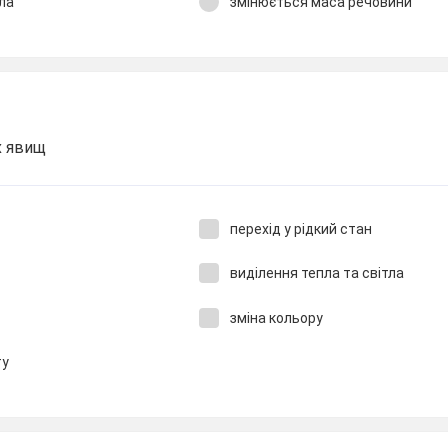
ла
змінюється маса речовини
х явищ
перехід у рідкий стан
виділення тепла та світла
зміна кольору
ту