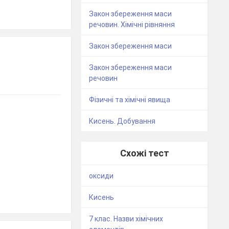
Закон збереження маси
речовин. Хімічні рівняння
Закон збереження маси
Закон збереження маси
речовин
Фізичні та хімічні явища
Кисень. Добування
Схожі тест
оксиди
Кисень
7 клас. Назви хімічних