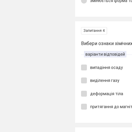
змінюється форма ті
Запитання 4
Вибери ознаки хімічни
варіанти відповідей
випадіння осаду
виділення газу
деформація тіла
притягання до магні