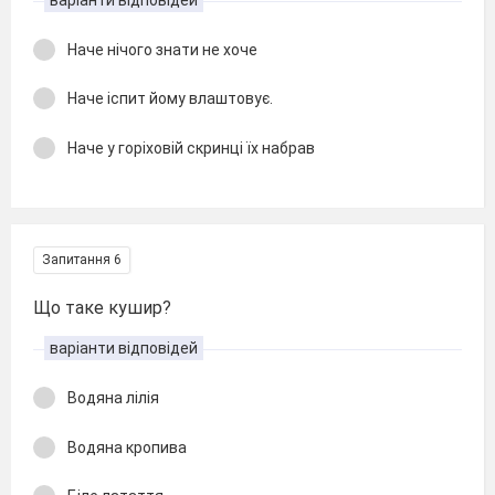
Наче нічого знати не хоче
Наче іспит йому влаштовує.
Наче у горіховій скринці їх набрав
Запитання 6
Що таке кушир?
варіанти відповідей
Водяна лілія
Водяна кропива