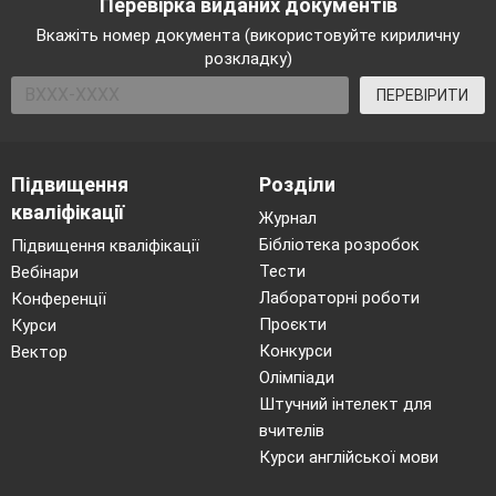
Перевірка виданих документів
Вкажіть номер документа (використовуйте кириличну
розкладку)
ПЕРЕВІРИТИ
Підвищення
Розділи
кваліфікації
Журнал
Бібліотека розробок
Підвищення кваліфікації
Тести
Вебінари
Лабораторні роботи
Конференції
Проєкти
Курси
Конкурси
Вектор
Олімпіади
Штучний інтелект для
вчителів
Курси англійської мови