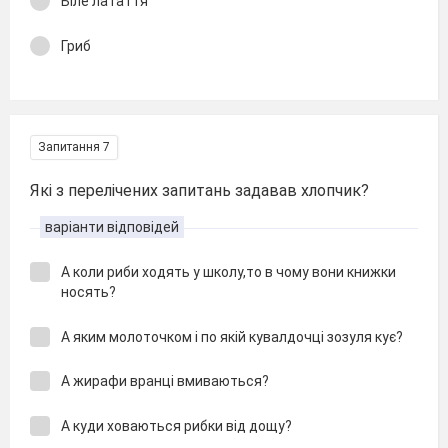
Біле латаття
Гриб
Запитання 7
Які з перелічених запитань задавав хлопчик?
варіанти відповідей
А коли риби ходять у школу,то в чому вони книжки
носять?
А яким молоточком і по якій кувалдочці зозуля кує?
А жирафи вранці вмиваються?
А куди ховаються рибки від дощу?