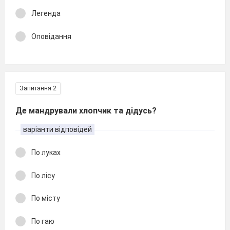
Легенда
Оповідання
Запитання 2
Де мандрували хлопчик та дідусь?
варіанти відповідей
По луках
По лісу
По місту
По гаю