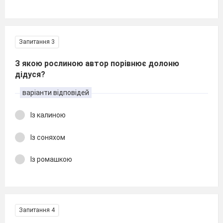
Запитання 3
З якою рослиною автор порівнює долоню
дідуся?
варіанти відповідей
Із калиною
Із соняхом
Із ромашкою
Запитання 4