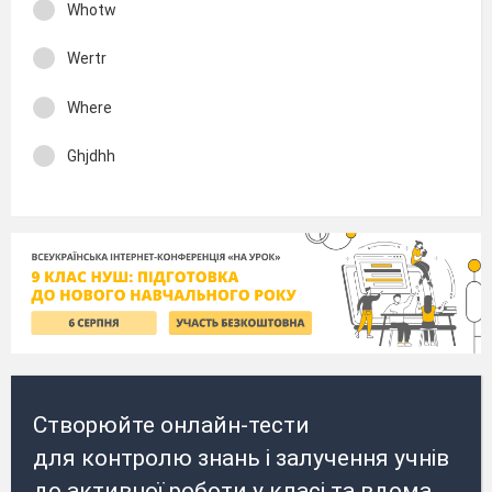
Whotw
Wertr
Where
Ghjdhh
Створюйте онлайн-тести
для контролю знань і залучення учнів
до активної роботи у класі та вдома