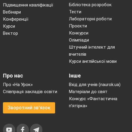
Бібліотека розробок
Підвищення кваліфікації
Тести
Вебінари
Лабораторні роботи
Конференції
Проєкти
Курси
Конкурси
Вектор
Олімпіади
Штучний інтелект для
вчителів
Курси англійської мови
Про нас
Інше
Про «На Урок»
Вхід для учнів (naurok.ua)
Співпраця закладів освіти
Матеріали до свят
Конкурс «Фантастична
п’ятірка»
Зворотний зв'язок