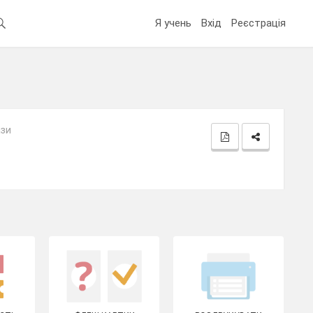
Я учень
Вхід
Реєстрація
ази