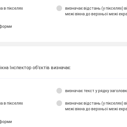
а в пікселях
визначає відстань (у пікселях) в
межі вікна до верхньої межі екр
 форми
вікна Інспектор об'єктів визначає:
а
визначає текст у рядку заголов
а в пікселях
визначає відстань (у пікселях) в
межі вікна до верхньої межі екр
 форми