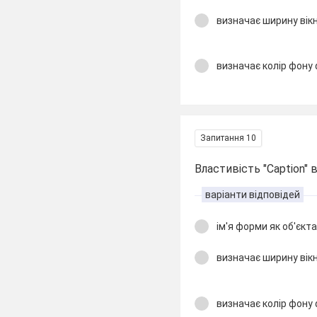
визначає ширину вікн
визначає колір фону
Запитання 10
Властивість "Caption" 
варіанти відповідей
ім'я форми як об'єкт
визначає ширину вікн
визначає колір фону