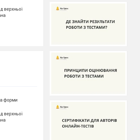
ід верхньої
ана
ка форми
ід верхньої
ана