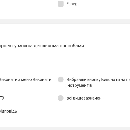
*.jpeg
проекту можна декількома способами:
Виконати з меню Виконати
Вибравши кнопку Виконати на п
інструментів
F9
всі вищезазначені
відповідь