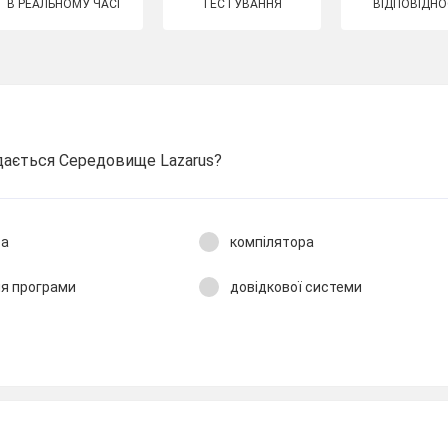
В РЕАЛЬНОМУ ЧАСІ
ТЕСТУВАННЯ
ВІДПОВІДНО
адається Середовище Lazarus?
ра
компілятора
ня програми
довідкової системи