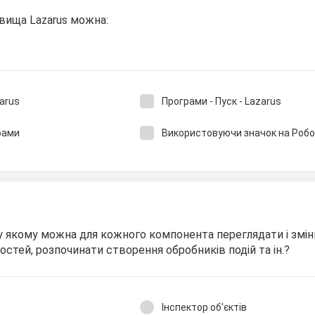
вища Lazarus можна:
zarus
Програми - Пуск - Lazarus
грами
Використовуючи значок на Робо
 у якому можна для кожного компонента переглядати і змі
остей, розпочинати створення обробників подій та ін.?
Інспектор об'єктів