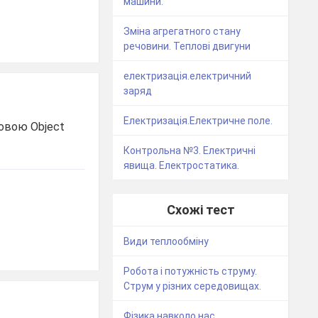
машини.
Зміна агрегатного стану
речовини. Теплові двигуни
електризація.електричний
заряд
Електризація.Електричне поле.
мовою Object
Контрольна №3. Електричні
явища. Електростатика.
Схожі тест
Види теплообміну
Робота і потужність струму.
Струм у різних середовищах.
Фізика навколо нас