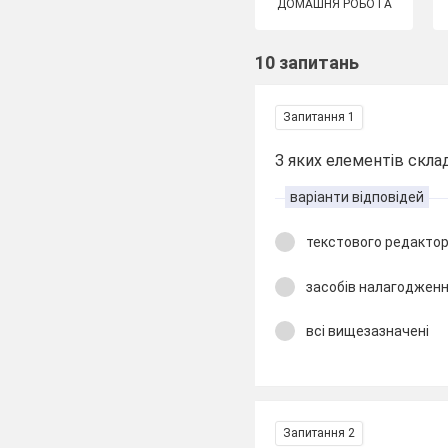
ДОМАШНЯ РОБОТА
10 запитань
Запитання 1
З яких елементів скл
варіанти відповідей
текстового редакто
засобів налагоджен
всі вищезазначені
Запитання 2