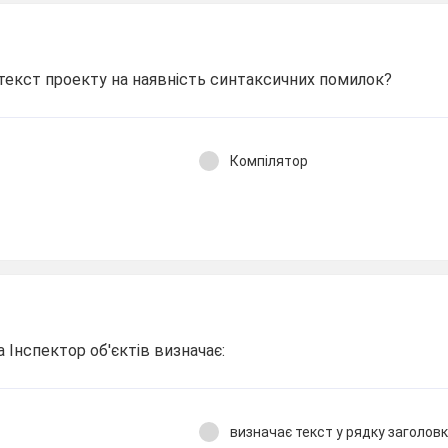
 текст проекту на наявність синтаксичних помилок?
Компілятор
а Інспектор об'єктів визначає:
а
визначає текст у рядку заголов