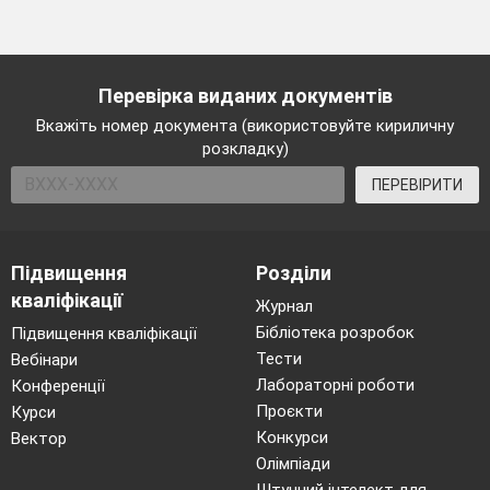
Перевірка виданих документів
Вкажіть номер документа (використовуйте кириличну
розкладку)
ПЕРЕВІРИТИ
Підвищення
Розділи
кваліфікації
Журнал
Бібліотека розробок
Підвищення кваліфікації
Тести
Вебінари
Лабораторні роботи
Конференції
Проєкти
Курси
Конкурси
Вектор
Олімпіади
Штучний інтелект для