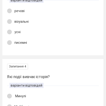
варіанти відповідей
речові
візуальні
усні
писемні
Запитання 4
Які події вивчає історія?
варіанти відповідей
Минулі