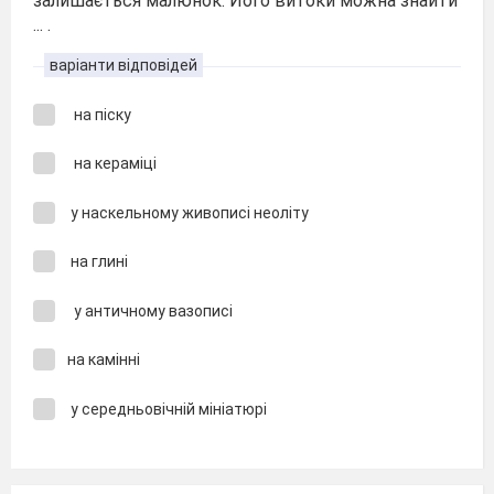
залишається малюнок. Його витоки можна знайти
... .
варіанти відповідей
на піску
на кераміці
у наскельному живописі неоліту
на глині
у античному вазописі
на камінні
у середньовічній мініатюрі