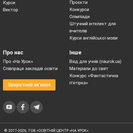
Проєкти
Курси
Конкурси
Вектор
Олімпіади
Штучний інтелект для
вчителів
Курси англійської мови
Про нас
Інше
Про «На Урок»
Вхід для учнів (naurok.ua)
Співпраця закладів освіти
Матеріали до свят
Конкурс «Фантастична
п’ятірка»
Зворотний зв'язок
© 2017-2026, ТОВ «ОСВІТНІЙ ЦЕНТР «НА УРОК»