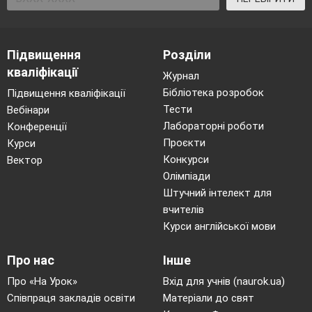
Підвищення
Розділи
кваліфікації
Журнал
Бібліотека розробок
Підвищення кваліфікації
Тести
Вебінари
Лабораторні роботи
Конференції
Проєкти
Курси
Конкурси
Вектор
Олімпіади
Штучний інтелект для
вчителів
Курси англійської мови
Про нас
Інше
Про «На Урок»
Вхід для учнів (naurok.ua)
Співпраця закладів освіти
Матеріали до свят