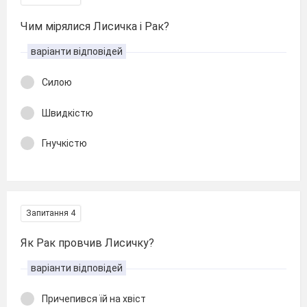
Чим мірялися Лисичка і Рак?
варіанти відповідей
Силою
Швидкістю
Гнучкістю
Запитання 4
Як Рак провчив Лисичку?
варіанти відповідей
Причепився їй на хвіст