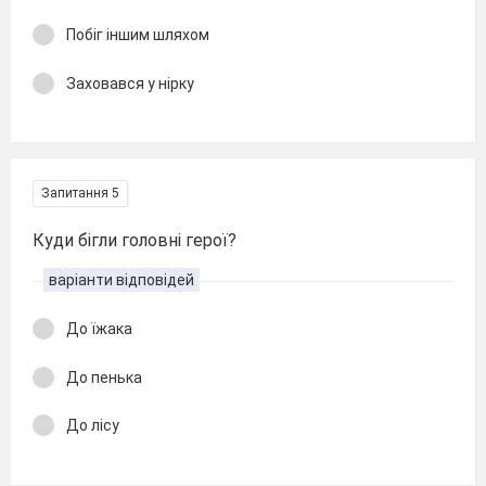
Побіг іншим шляхом
Заховався у нірку
Запитання 5
Куди бігли головні герої?
варіанти відповідей
До їжака
До пенька
До лісу