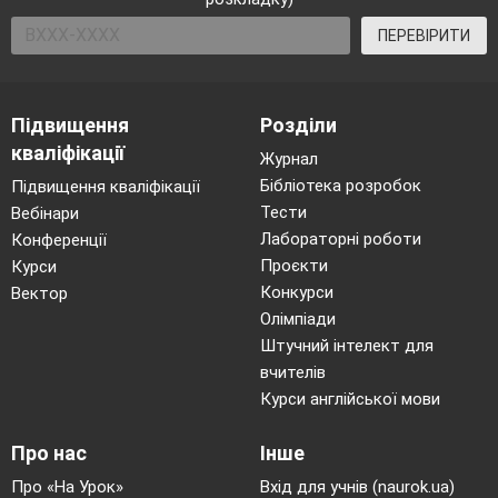
ПЕРЕВІРИТИ
Підвищення
Розділи
кваліфікації
Журнал
Бібліотека розробок
Підвищення кваліфікації
Тести
Вебінари
Лабораторні роботи
Конференції
Проєкти
Курси
Конкурси
Вектор
Олімпіади
Штучний інтелект для
вчителів
Курси англійської мови
Про нас
Інше
Про «На Урок»
Вхід для учнів (naurok.ua)