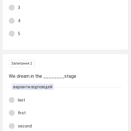
3
4
5
Запитання 2
We dream in the ________stage
варіанти відповідей
last
first
second