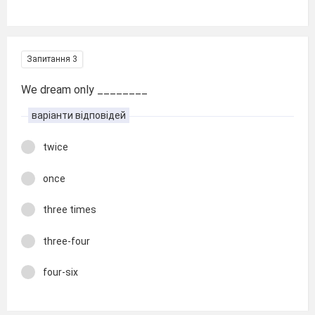
Запитання 3
We dream only ________
варіанти відповідей
twice
once
three times
three-four
four-six