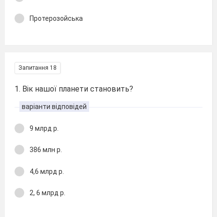
Протерозойська
Запитання 18
1. Вік нашої планети становить?
варіанти відповідей
9 млрд р.
386 млн р.
4,6 млрд р.
2, 6 млрд р.