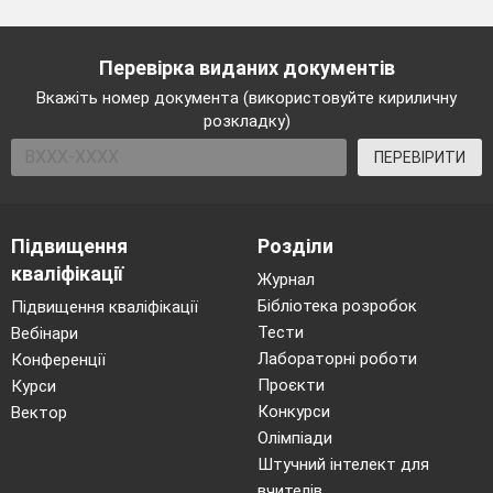
Перевірка виданих документів
Вкажіть номер документа (використовуйте кириличну
розкладку)
ПЕРЕВІРИТИ
Підвищення
Розділи
кваліфікації
Журнал
Бібліотека розробок
Підвищення кваліфікації
Тести
Вебінари
Лабораторні роботи
Конференції
Проєкти
Курси
Конкурси
Вектор
Олімпіади
Штучний інтелект для
вчителів