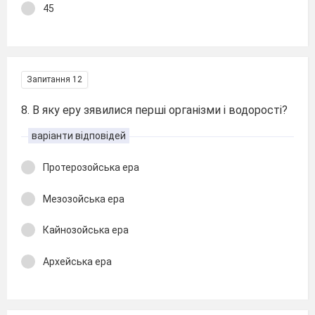
45
Запитання 12
8. В яку еру зявилися перші організми і водорості?
варіанти відповідей
Протерозойська ера
Мезозойська ера
Кайнозойська ера
Архейська ера