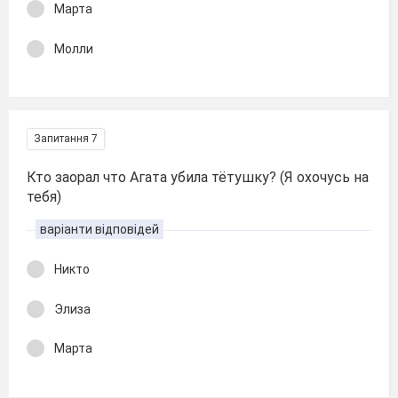
Марта
Молли
Запитання 7
Кто заорал что Агата убила тётушку? (Я охочусь на
тебя)
варіанти відповідей
Никто
Элиза
Марта