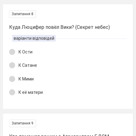
Запитання 8
Куда Люцифер повёл Вики? (Секрет небес)
варіанти відповідей
К Ости
К Сатане
К Мими
К её матери
Запитання 9