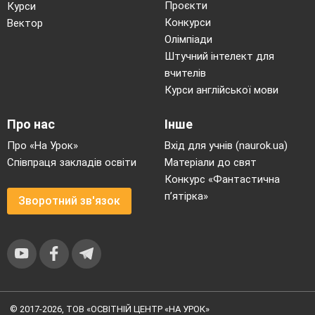
Проєкти
Курси
Конкурси
Вектор
Олімпіади
Штучний інтелект для
вчителів
Курси англійської мови
Про нас
Інше
Про «На Урок»
Вхід для учнів (naurok.ua)
Співпраця закладів освіти
Матеріали до свят
Конкурс «Фантастична
п’ятірка»
Зворотний зв'язок
© 2017-2026, ТОВ «ОСВІТНІЙ ЦЕНТР «НА УРОК»