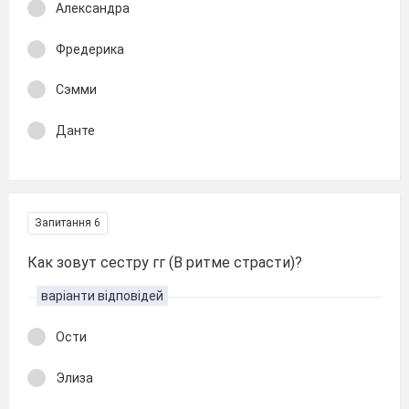
Александра
Фредерика
Сэмми
Данте
Запитання 6
Как зовут сестру гг (В ритме страсти)?
варіанти відповідей
Ости
Элиза