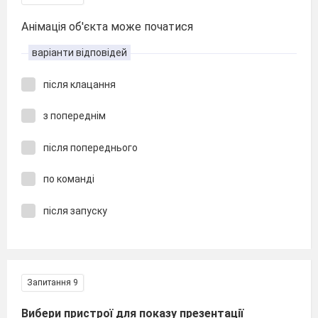
Анімація об'єкта може початися
варіанти відповідей
після клацання
з попереднім
після попереднього
по команді
після запуску
Запитання 9
Вибери пристрої для показу презентації