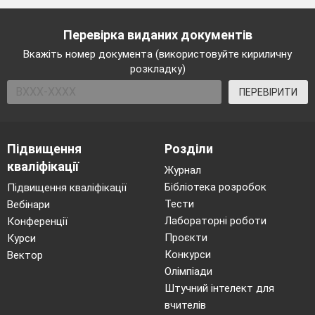
Перевірка виданих документів
Вкажіть номер документа (використовуйте кириличну
розкладку)
ПЕРЕВІРИТИ
Підвищення
Розділи
кваліфікації
Журнал
Бібліотека розробок
Підвищення кваліфікації
Тести
Вебінари
Лабораторні роботи
Конференції
Проєкти
Курси
Конкурси
Вектор
Олімпіади
Штучний інтелект для
вчителів