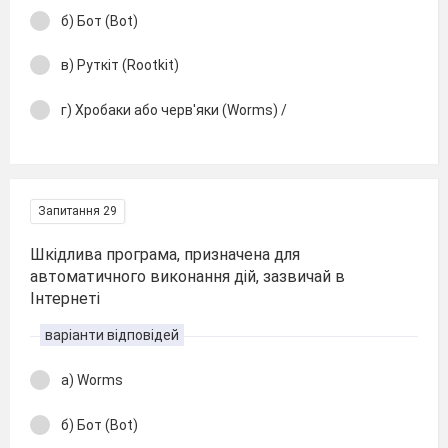
б) Бот (Bot)
в) Руткіт (Rootkit)
г) Хробаки або черв'яки (Worms) /
Запитання 29
Шкідлива програма, призначена для
автоматичного виконання дій, зазвичай в
Інтернеті
варіанти відповідей
а) Worms
б) Бот (Bot)