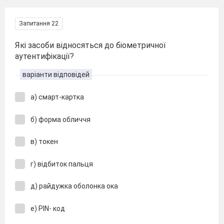
Запитання 22
Які засоби відносяться до біометричної
аутентифікації?
варіанти відповідей
а) смарт-картка
б) форма обличчя
в) токен
г) відбиток пальця
д) райдужка оболонка ока
е) PIN- код