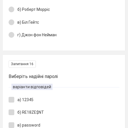
б) Роберт Морріс
в) Біл Гейтс
г) Джон фон Нейман
Запитання 16
Виберіть надійні паролі
варіанти відповідей
а) 12345
б) RE18ZE$NT
в) password