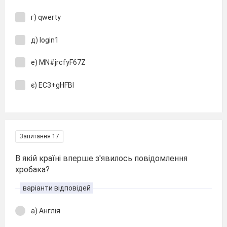
г) qwerty
д) login1
е) MN#jrcfyF67Z
є) EC3+gHFBI
Запитання 17
В якій країні вперше з'явилось повідомлення
хробака?
варіанти відповідей
а) Англія