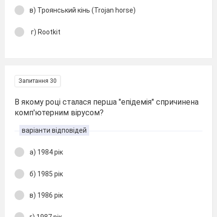
в) Троянський кінь (Trojan horse)
г) Rootkit
Запитання 30
В якому році сталася перша "епідемія" спричинена
комп'ютерним вірусом?
варіанти відповідей
а) 1984 рік
б) 1985 рік
в) 1986 рік
г) 1987 рік