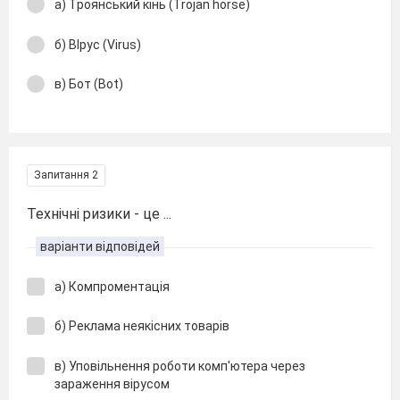
а) Троянський кінь (Trojan horse)
б) ВІрус (Virus)
в) Бот (Bot)
Запитання 2
Технічні ризики - це ...
варіанти відповідей
а) Компроментація
б) Реклама неякісних товарів
в) Уповільнення роботи комп'ютера через
зараження вірусом