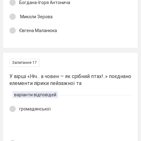
Богдана-Ігоря Антонича
Миколи Зерова
Євгена Маланюка
Запитання 17
У вірші «Ніч... а човен — як срібний птах!..» поєднано
елементи лірики пейзажної та
варіанти відповідей
громадянської