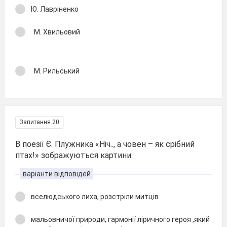
Ю. Лавріненко
М. Хвильовий
М. Рильський
Запитання 20
В поезії Є. Плужника «Ніч.., а човен – як срібний
птах!» зображуються картини:
варіанти відповідей
вселюдського лиха, розстріли митців
мальовничої природи, гармонії ліричного героя ,який