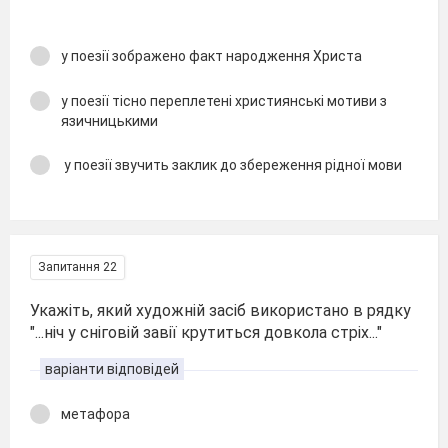
у поезії зображено факт народження Христа
у поезії тісно переплетені християнські мотиви з
язичницькими
у поезії звучить заклик до збереження рідної мови
Запитання 22
Укажіть, який художній засіб використано в рядку
"...ніч у сніговій завії крутиться довкола стріх..."
варіанти відповідей
метафора