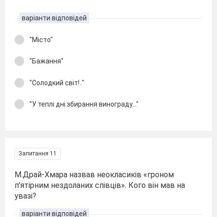
варіанти відповідей
"Місто"
"Бажання"
"Солодкий світ!.."
"У теплі дні збирання винограду..."
Запитання 11
М.Драй-Хмара назвав неокласиків «гроном
п’ятірним нездоланих співців». Кого він мав на
увазі?
варіанти відповідей