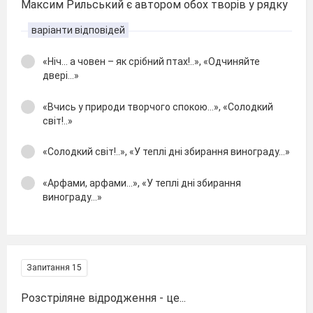
Максим Рильський є автором обох творів у рядку
варіанти відповідей
«Ніч… а човен – як срібний птах!..», «Одчиняйте
двері…»
«Вчись у природи творчого спокою…», «Солодкий
світ!..»
«Солодкий світ!..», «У теплі дні збирання винограду…»
«Арфами, арфами…», «У теплі дні збирання
винограду…»
Запитання 15
Розстріляне відродження - це...