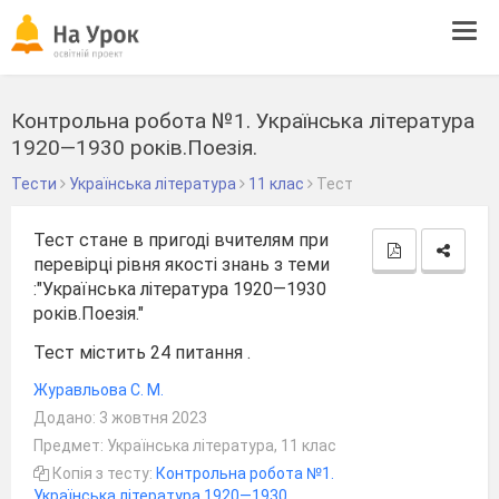
Tog
navi
Контрольна робота №1. Українська література
1920—1930 років.Поезія.
Тести
Українська література
11 клас
Тест
Тест стане в пригоді вчителям при
перевірці рівня якості знань з теми
:"Українська література 1920—1930
років.Поезія."
Тест містить 24 питання .
Журавльова С. М.
Додано: 3 жовтня 2023
Предмет: Українська література, 11 клас
Копія з тесту:
Контрольна робота №1.
Українська література 1920—1930