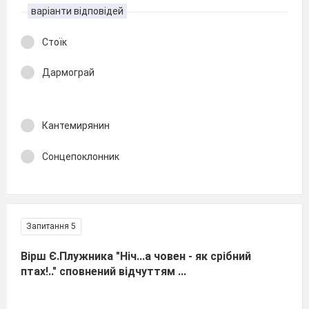
варіанти відповідей
Стоїк
Дармограй
Кантемирянин
Сонцепоклонник
Запитання 5
Вірш Є.Плужника "Ніч...а човен - як срібний
птах!.." сповнений відчуттям ...