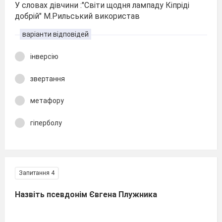
У словах дівчини :"Світи щодня лампаду Кіпріді
добрій" М.Рильський використав
варіанти відповідей
інверсію
звертання
метафору
гіперболу
Запитання 4
Назвіть псевдонім Євгена Плужника