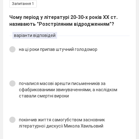
Запитання 1
Чому період у літературі 20-30-х років ХХ ст.
називають "Розстріляним відродженням"?
варіанти відповідей
на ці роки припав штучний голодомор
почалися масові арешти письменників за
сфабрикованими звинуваченнями, а наслідком
ставали смертні вироки
покінчив життя самогубством засновник
літературної дискусії Микола Хвильовий