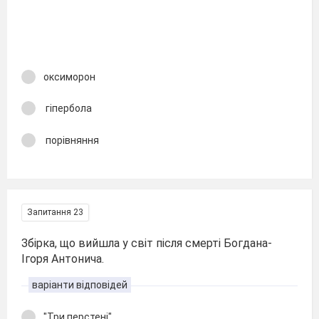
оксиморон
гіпербола
порівняння
Запитання 23
Збірка, що вийшла у світ після смерті Богдана-
Ігоря Антонича.
варіанти відповідей
"Три перстені"