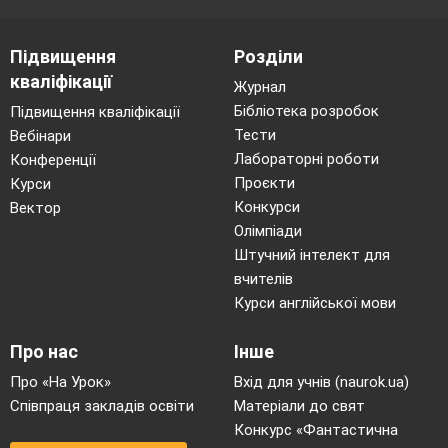
Підвищення
Розділи
кваліфікації
Журнал
Бібліотека розробок
Підвищення кваліфікації
Тести
Вебінари
Лабораторні роботи
Конференції
Проєкти
Курси
Конкурси
Вектор
Олімпіади
Штучний інтелект для
вчителів
Курси англійської мови
Про нас
Інше
Про «На Урок»
Вхід для учнів (naurok.ua)
Співпраця закладів освіти
Матеріали до свят
Конкурс «Фантастична