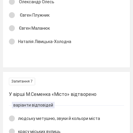
Олександр Олесь
Євген Плужник
Євген Маланюк
Наталія Лівицька-Холодна
Запитання 7
У вірші М.Семенка «Місто» відтворено
варіанти відповідей
людську метушню, звуки й кольори міста
красу міських вулиць