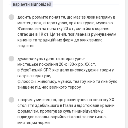
варіанти відповідей
досить розмите поняття, що має зв’язок напряму в
мистецтвом, літературою, архітектурою, музикою.
З’явився він на початку 20 ст., хоча його коріння
сягає ще в 19 ст. Ця течія, пов’язана із руйнуванням
канонів та традиційних форм до яких звикло
людство.
духовно-культурне та літературно-
мистецьке покоління 20-х і 30-х рр. XX ст.
в Українській СРР, яке дало високохудожні твори у
галузі літератури,
філософії, живопису, музики, театру, кіно та яке було
знищене пiд час великого терору.
напрям у мистецтві, що розвинувся на початку XX
століття здебільшого в Італії й відстоював крайній
формалізм, пропагував культ індивідуалізму,
відкидав загальноприйняті мовні та поетично-
мистецькі норми.