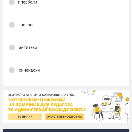
гіперболи
інверсії
антитези
синекдохи