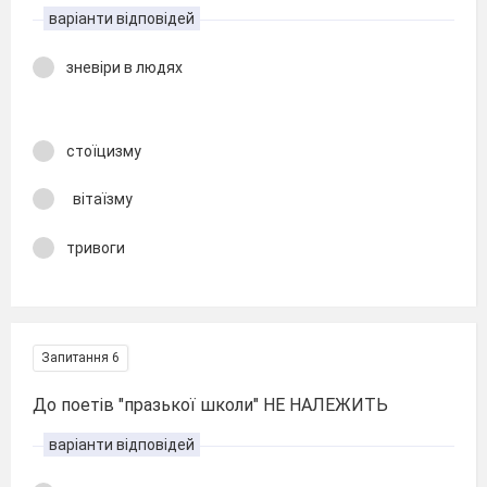
варіанти відповідей
зневіри в людях
стоїцизму
вітаїзму
тривоги
Запитання 6
До поетів "празької школи" НЕ НАЛЕЖИТЬ
варіанти відповідей