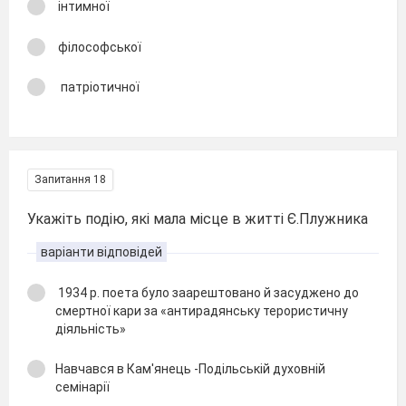
інтимної
філософської
патріотичної
Запитання 18
Укажіть подію, які мала місце в житті Є.Плужника
варіанти відповідей
1934 р. поета було заарештовано й засуджено до
смертної кари за «антирадянську терористичну
діяльність»
Навчався в Кам'янець -Подільській духовній
семінарії