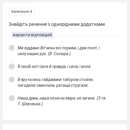
Запитання 4
Знайдіть речення з однорідними додатками.
варіанти відповідей
Ми віддамо Вітчизні всі пориви, і дум політ, і
силу наших рук. (В. Сосюра.)
В своїй хаті своя й правда, і сила, і воля.
В яру колись гайдамаки табором стояли,
лагодили самопали, ратища стругали.
Наша дума, наша пісня не вмре, не загине. (З тв.
Т. Шевченка.)