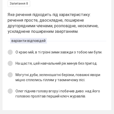
Запитання 8
Яке речення підходить під характеристику:
речення просте, двоскладне, поширене
другорядними членами, розповідне, неокличне,
ускладнене поширеним звертанням.
варіанти відповідей
О краю мій, в ті грізні зими завжди з тобою ми були.
На щастя, цей навчальний рік минув без пригод.
Могутні дуби, зеленошатні берізки, поважні явори
міцно сплелись гіллям у таємничому лісі.
Олег підняв голову вгору і побачив диво: над його
головою пролітав перший ключ журавлів.