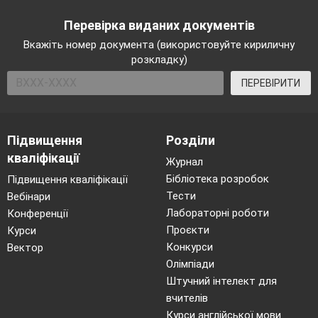
Перевірка виданих документів
Вкажіть номер документа (використовуйте кириличну
розкладку)
ПЕРЕВІРИТИ
Підвищення
Розділи
кваліфікації
Журнал
Бібліотека розробок
Підвищення кваліфікації
Тести
Вебінари
Лабораторні роботи
Конференції
Проєкти
Курси
Конкурси
Вектор
Олімпіади
Штучний інтелект для
вчителів
Курси англійської мови