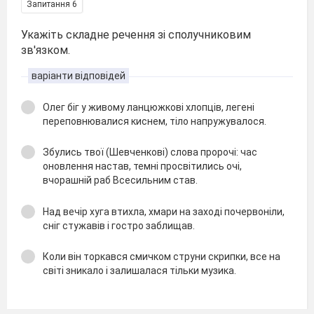
Запитання 6
Укажіть складне речення зі сполучниковим
зв'язком.
варіанти відповідей
Олег біг у живому ланцюжкові хлопців, легені
переповнювалися киснем, тіло напружувалося.
Збулись твої (Шевченкові) слова пророчі: час
оновлення настав, темні просвітились очі,
вчорашній раб Всесильним став.
Над вечір хуга втихла, хмари на заході почервоніли,
сніг стужавів і гостро заблищав.
Коли він торкався смичком струни скрипки, все на
світі зникало і залишалася тільки музика.