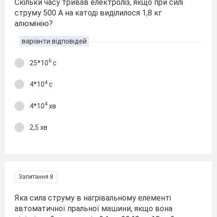
Скільки часу тривав електроліз, якщо при силі
струму 500 А на катоді виділилося 1,8 кг
алюмінію?
варіанти відповідей
6
25*10
с
4
4*10
с
4
4*10
хв
2,5 хв
Запитання 8
Яка сила струму в нагрівальному елементі
автоматичної пральної машини, якщо вона