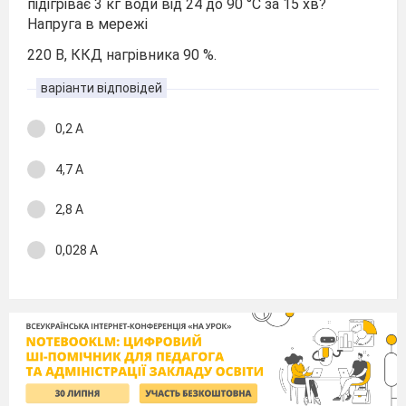
підігріває 3 кг води від 24 до 90 °С за 15 хв?
Напруга в мережі
220 В, ККД нагрівника 90 %.
варіанти відповідей
0,2 А
4,7 А
2,8 А
0,028 А