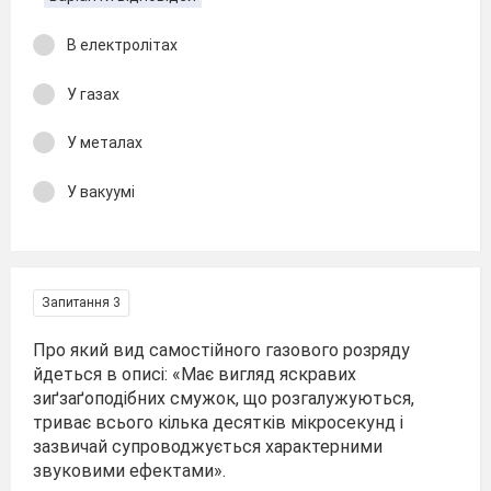
В електролітах
У газах
У металах
У вакуумі
Запитання 3
Про який вид самостійного газового розряду
йдеться в описі: «Має вигляд яскравих
зиґзаґоподібних смужок, що розгалужуються,
триває всього кілька десятків мікросекунд і
зазвичай супроводжується характерними
звуковими ефектами».