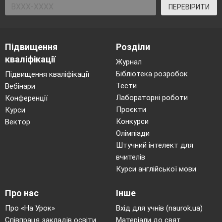
ПЕРЕВІРИТИ
Підвищення
Розділи
кваліфікації
Журнал
Бібліотека розробок
Підвищення кваліфікації
Тести
Вебінари
Лабораторні роботи
Конференції
Проєкти
Курси
Конкурси
Вектор
Олімпіади
Штучний інтелект для
вчителів
Курси англійської мови
Про нас
Інше
Про «На Урок»
Вхід для учнів (naurok.ua)
Співпраця закладів освіти
Матеріали до свят