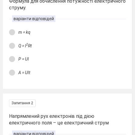
Формула для обчислення потужності електричного
струму.
варіанти відповідей
m = kq
2
Q = I
Rt
P = UI
A = UIt
Запитання 2
Напрямлений рух електронів під дією
електричного поля – це електричний струм
варіанти відповідей