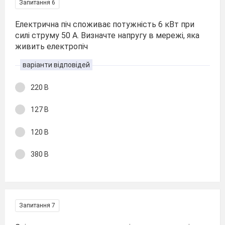
Запитання 6
Електрична піч споживає потужність 6 кВт при
силі струму 50 А. Визначте напругу в мережі, яка
живить електропіч
варіанти відповідей
220 В
127 В
120 В
380 В
Запитання 7