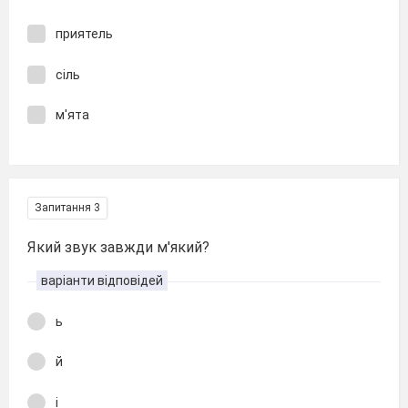
приятель
сіль
м'ята
Запитання 3
Який звук завжди м'який?
варіанти відповідей
ь
й
і