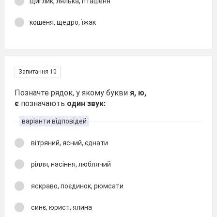
щиглик, лялька, пташеня
кошеня, щедро, їжак
Запитання 10
Позначте рядок, у якому букви
я, ю,
є
позначають
один звук:
варіанти відповідей
вітряний, ясний, єднати
рілля, насіння, люблячий
яскраво, поєдинок, рюмсати
синє, юрист, ялина