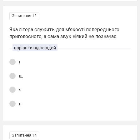
Запитання 13
Яка літера служить для м'якості попереднього
приголосного, а сама звук ніякий не позначає.
варіанти відповідей
і
щ
я
ь
Запитання 14