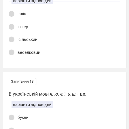
варіанти відповідей
олія
вітер
сільський
веселковий
Запитання 18
В українській мові
я, ю, є, ї, ь, щ
- це:
варіанти відповідей
букви