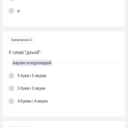
и
Запитання 4
У слові "дзьоб"...
варіанти відповідей
5 букв і 5 звуків
5 букв і 3 звуки
4 букви і 4 звуки