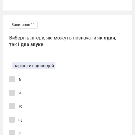
Запитання 11
Виберіть літери, які можуть позначати як
один
,
так
і два звуки
.
варіанти відповідей
а
я
ю
щ
є