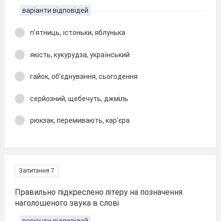
варіанти відповідей
п'ятниць, їстоньки, яблунька
якість, кукурудза, український
гайок, об'єднування, сьогодення
серйозний, щебечуть, джміль
рюкзак, перемивають, кар'єра
Запитання 7
Правильно підкреслено літеру на позначення
наголошеного звука в слові
варіанти відповідей