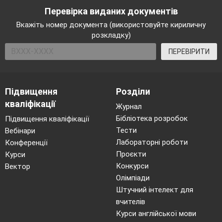
Перевірка виданих документів
Вкажіть номер документа (використовуйте кириличну
розкладку)
ПЕРЕВІРИТИ
Підвищення
Розділи
кваліфікації
Журнал
Бібліотека розробок
Підвищення кваліфікації
Тести
Вебінари
Лабораторні роботи
Конференції
Проєкти
Курси
Конкурси
Вектор
Олімпіади
Штучний інтелект для
вчителів
Курси англійської мови