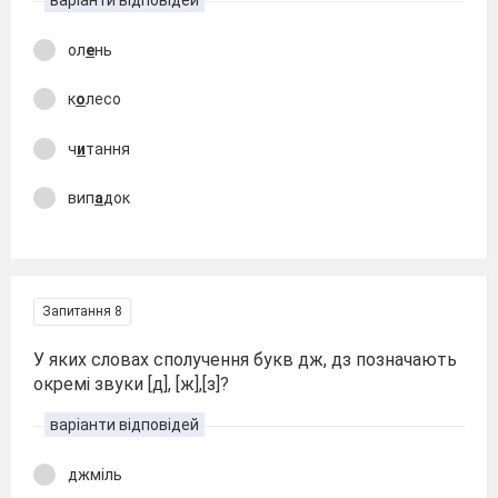
ол
е
нь
к
о
лесо
ч
и
тання
вип
а
док
Запитання 8
У яких словах сполучення букв дж, дз позначають
окремі звуки [д], [ж],[з]?
варіанти відповідей
джміль