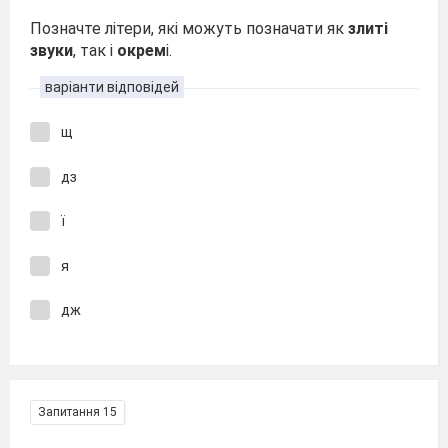
Позначте літери, які можуть позначати як
злиті
звуки
, так і
окрем
і.
варіанти відповідей
щ
дз
ї
я
дж
Запитання 15