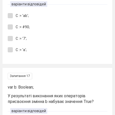
варіанти відповідей
С := 'ab';
C := #90;
С := '7';
С := 'a';
Запитання 17
var b: Boolean;
У результаті виконання яких операторів
присвоєння змінна b набуває значення True?
варіанти відповідей