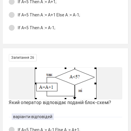
If A<5 Then A := A+1;
If A<5 Then A := A+1 Else A := A-1;
If A<5 Then A := A-1;
Запитання 26
Який оператор відповідає поданій блок-схемі?
варіанти відповідей
If A<5 Then A := A-1 Else A := A+1;