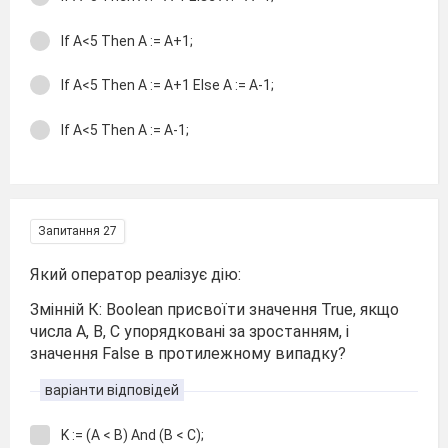
If A<5 Then A := A+1;
If A<5 Then A := A+1 Else A := A-1;
If A<5 Then A := A-1;
Запитання 27
Який оператор реалізує дію:
Змінній К: Boolean присвоїти значення True, якщо
числа А, В, С упорядковані за зростанням, і
значення False в протилежному випадку?
варіанти відповідей
K := (A < B) And (B < C);