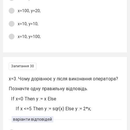
x=100, y=20;
x=10, y=10;
x=10, y=100;
Запитання 30
x=3. Чому дорівнює y після виконання оператора?
Позначте одну правильну відповідь.
If x<0 Тhen y := x Else
If x <=5 Then y := sqr(x) Else y := 2*x;
варіанти відповідей