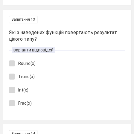
Запитання 13
Які з наведених функцій повертають результат
цілого типу?
варіанти відповідей
Round(х)
Trunc(x)
Int(х)
Frac(x)
Запитання 14