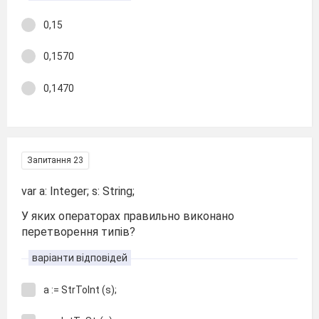
0,15
0,1570
0,1470
Запитання 23
var a: Integer; s: String;
У яких операторах правильно виконано
перетворення типів?
варіанти відповідей
a := StrToInt (s);