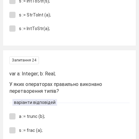
s := IntToStr(s);
s := StrToInt (a);
s := IntToStr(a);
Запитання 24
var a: Integer; b: Real;
У яких операторах правильно виконано
перетворення типів?
варіанти відповідей
a := trunc (b);
s := frac (a);