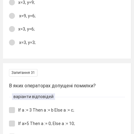
x=3, y=9;
x=9, y=6;
x=3, y=6;
x=3, y=3;
Запитання 31
В яких операторах допущені помилки?
варіанти відповідей
If a := 3 Then a := b Else a := c;
If a>5 Then a := 0; Else a := 10;