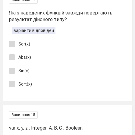
Які з наведених функцій завжди повертають
результат дійсного типу?
варіанти відповідей
Sqr(x)
Abs(х)
Sin(х)
Sqrt(х)
Запитання 15
var x, y, z : Integer; A, B, C : Boolean;