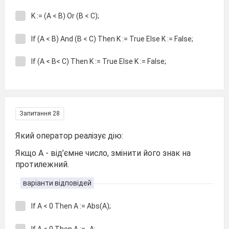
K := (A < B) Or (B < C);
If (A < B) And (B < C) Then K := True Else K := False;
If (A < B< C) Then K := True Else K := False;
Запитання 28
Який оператор реалізує дію:
Якщо А - від’ємне число, змінити його знак на
протилежний.
варіанти відповідей
If A < 0 Then A := Abs(A);
If A < 0 Then A := -A;