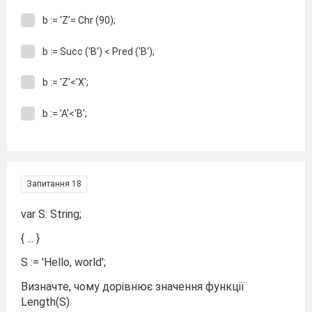
b := 'Z'= Chr (90);
b := Succ ('B') < Pred ('B');
b := 'Z'<'X';
b := 'A'<'B';
Запитання 18
var S: String;
{ ... }
S := 'Hello, world';
Визначте, чому дорівнює значення функції
Length(S).