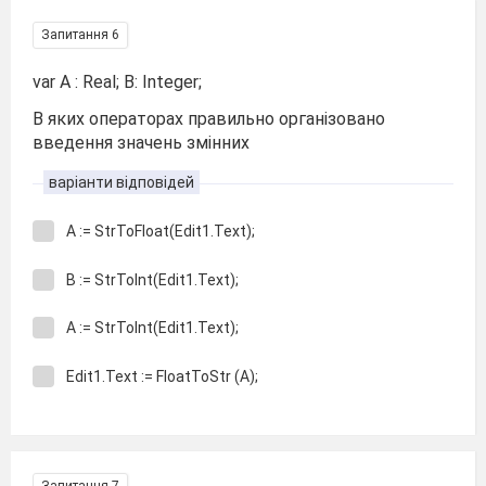
Запитання 6
var A : Real; B: Integer;
В яких операторах правильно організовано
введення значень змінних
варіанти відповідей
А := StrToFloat(Edit1.Text);
В := StrToInt(Edit1.Text);
А := StrToInt(Edit1.Text);
Edit1.Text := FloatToStr (А);