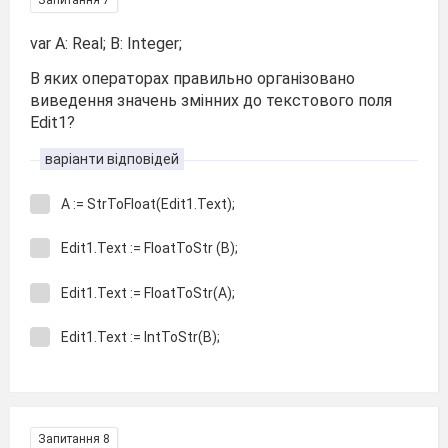
Запитання 7
var A: Real; B: Integer;
В яких операторах правильно організовано
виведення значень змінних до текстового поля
Edit1?
варіанти відповідей
А := StrToFloat(Edit1.Text);
Edit1.Text := FloatToStr (В);
Edit1.Text := FloatToStr(А);
Edit1.Text := IntToStr(В);
Запитання 8