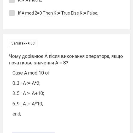
If A mod 2=0 Then K := True Else K := False;
Запитання 33
Чому дорівнює А після виконання оператора, якщо
початкове значення А = 8?
Case А mod 10 of
0..3 : A := A*2;
3..5 : A := A+10;
6..9 : A := A*10;
end;