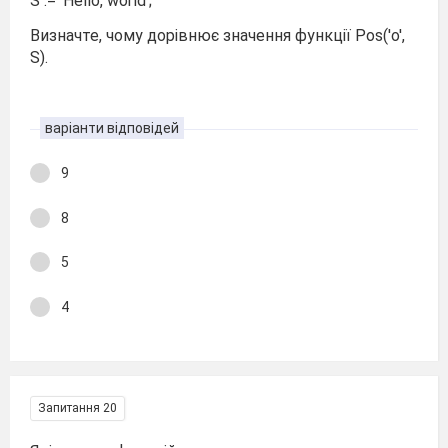
S := 'Hello, world';
Визначте, чому дорівнює значення функції Pos('o',
S).
варіанти відповідей
9
8
5
4
Запитання 20