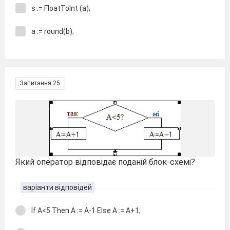
s := FloatToInt (a);
a := round(b);
Запитання 25
Який оператор відповідає поданій блок-схемі?
варіанти відповідей
If A<5 Then A := A-1 Else A := A+1;