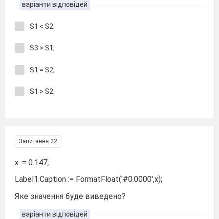
варіанти відповідей
S1 < S2;
S3 > S1;
S1 = S2;
S1 > S2;
Запитання 22
x := 0.147;
Label1.Caption := FormatFloat('#0.0000',x);
Яке значення буде виведено?
варіанти відповідей