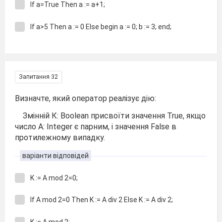
If a=True Then a := a+1;
If a>5 Then a := 0 Else begin a := 0; b := 3; end;
Запитання 32
Визначте, який оператор реалізує дію:
Змінній К: Boolean присвоїти значення True, якщо
число А: Integer є парним, і значення False в
протилежному випадку.
варіанти відповідей
K := A mod 2=0;
If A mod 2=0 Then K := A div 2 Else K := A div 2;
K := A mod 2;