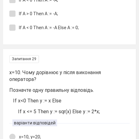
If A > 0 Then A := -A;
If A < 0 Then A := -A Else A := 0;
Запитання 29
x=10. Чому дорівнює y після виконання
оператора?
Позначте одну правильну відповідь.
If x<0 Тhen y := x Else
If x <= 5 Then y := sqr(x) Else y := 2*x;
варіанти відповідей
x=10, y=20;