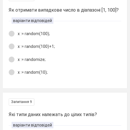
Як отримати випадкове число в діапазоні [1, 100]?
варіанти відповідей
x := random(100);
x := random(100)+1;
x := randomize;
x := random(10);
Запитання 9
Які типи даних належать до цілих типів?
варіанти відповідей