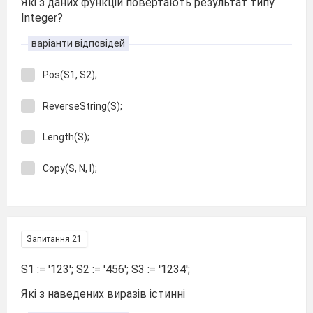
Які з даних функцій повертають результат типу
Integer?
варіанти відповідей
Pos(S1, S2);
ReverseString(S);
Length(S);
Copy(S, N, І);
Запитання 21
S1 := '123'; S2 := '456'; S3 := '1234';
Які з наведених виразів істинні