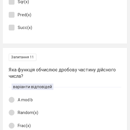
Sqr(x)
Pred(x)
Succ(x)
Запитання 11
Яка функція обчислює дробову частину дійсного
числа?
варіанти відповідей
A mod b
Random(х)
Frac(х)