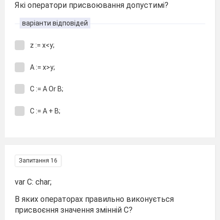
Які оператори присвоювання допустимі?
варіанти відповідей
z := x<y;
A := x>y;
C := A Or B;
C := A + B;
Запитання 16
var C: char;
В яких операторах правильно виконується
присвоєння значення змінній С?