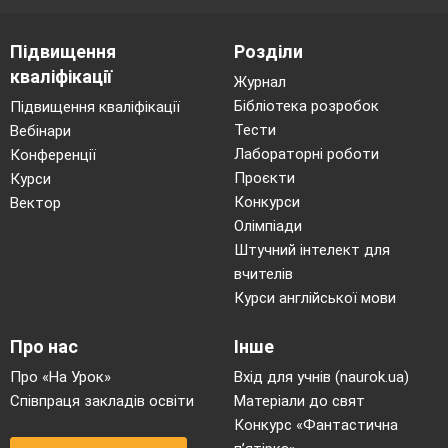
Підвищення
Розділи
кваліфікації
Журнал
Бібліотека розробок
Підвищення кваліфікації
Тести
Вебінари
Лабораторні роботи
Конференції
Проєкти
Курси
Конкурси
Вектор
Олімпіади
Штучний інтелект для
вчителів
Курси англійської мови
Про нас
Інше
Про «На Урок»
Вхід для учнів (naurok.ua)
Співпраця закладів освіти
Матеріали до свят
Конкурс «Фантастична