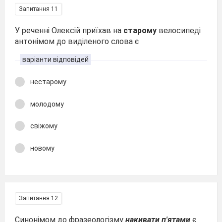
Запитання 11
У реченні Олексій приїхав на
старому
велосипеді
антонімом до виділеного слова є
варіанти відповідей
нестарому
молодому
свіжому
новому
Запитання 12
Синонімом до фразеологізму
накивати п'ятами
є