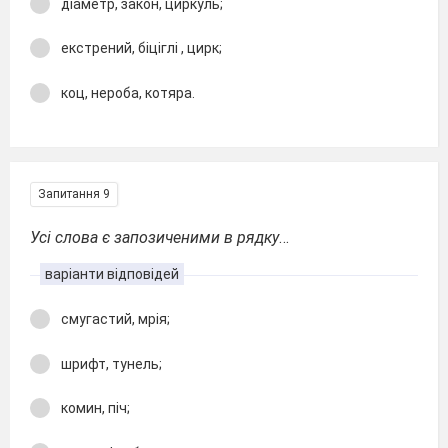
діаметр, закон, циркуль;
екстрений, біціглі , цирк;
коц, нероба, котяра.
Запитання 9
Усі слова є запозиченими в рядку
…
варіанти відповідей
смугастий, мрія;
шрифт, тунель;
комин, піч;