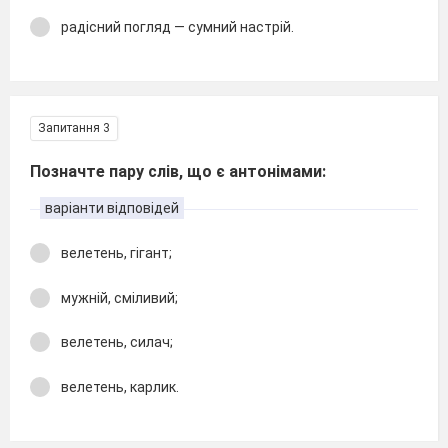
радісний погляд — сумний настрій.
Запитання 3
Позначте пару слів, що є антонімами:
варіанти відповідей
велетень, гігант;
мужній, сміливий;
велетень, силач;
велетень, карлик.