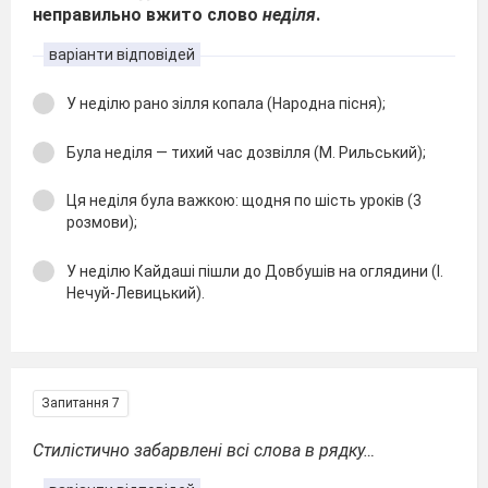
неправильно вжито слово
неділя
.
варіанти відповідей
У неділю рано зілля копала (Народна пісня);
Була неділя — тихий час дозвілля (М. Рильський);
Ця неділя була важкою: щодня по шість уроків (3
розмови);
У неділю Кайдаші пішли до Довбушів на оглядини (І.
Нечуй-Левицький).
Запитання 7
Стилістично забарвлені всі слова в рядку…