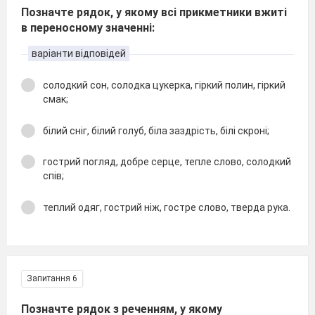
Позначте рядок, у якому всі прикметники вжиті
в переносному значенні:
варіанти відповідей
солодкий сон, солодка цукерка, гіркий полин, гіркий
смак;
білий сніг, білий голуб, біла заздрість, білі скроні;
гострий погляд, добре серце, тепле слово, солодкий
спів;
теплий одяг, гострий ніж, гостре слово, тверда рука.
Запитання 6
Позначте рядок з реченням, у якому