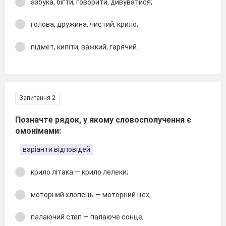
азбука, бігти, говорити, дивуватися;
голова, дружина, чистий, крило;
підмет, кипіти, важкий, гарячий.
Запитання 2
Позначте рядок, у якому словосполучення є
омонімами:
варіанти відповідей
крило літака — крило лелеки;
моторний хлопець — моторний цех;
палаючий степ — палаюче сонце;