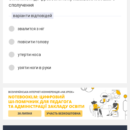
сполучення
варіанти відповідей
звалится з ніг
повісити голову
утерти носа
узяти ноги в руки