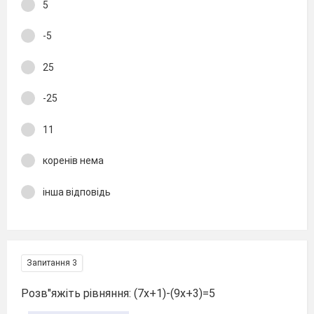
5
-5
25
-25
11
коренів нема
інша відповідь
Запитання 3
Розв"яжіть рівняння: (7х+1)-(9х+3)=5