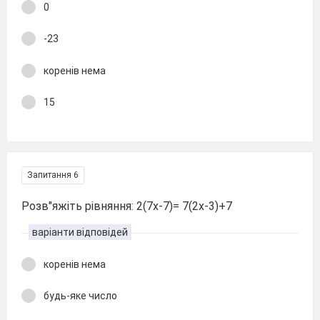
0
-23
коренів нема
15
Запитання 6
Розв"яжіть рівняння: 2(7х-7)= 7(2х-3)+7
варіанти відповідей
коренів нема
будь-яке число