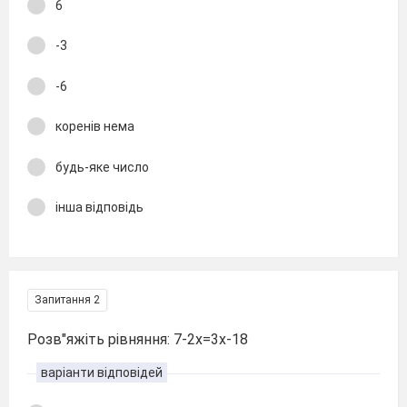
6
-3
-6
коренів нема
будь-яке число
інша відповідь
Запитання 2
Розв"яжіть рівняння: 7-2х=3х-18
варіанти відповідей