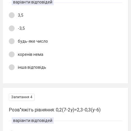
варіанти відповідей
3,5
-3,5
будь-яке число
коренів нема
інша відповідь
Запитання 4
Розв"яжіть рівняння: 0,2(7-2у)=2,3-0,3(у-6)
варіанти відповідей