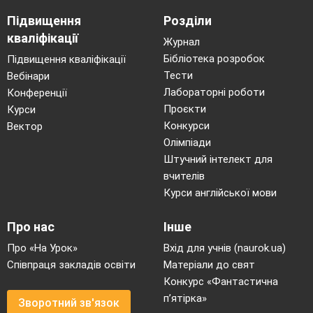
Підвищення
Розділи
кваліфікації
Журнал
Бібліотека розробок
Підвищення кваліфікації
Тести
Вебінари
Лабораторні роботи
Конференції
Проєкти
Курси
Конкурси
Вектор
Олімпіади
Штучний інтелект для
вчителів
Курси англійської мови
Про нас
Інше
Про «На Урок»
Вхід для учнів (naurok.ua)
Співпраця закладів освіти
Матеріали до свят
Конкурс «Фантастична
п’ятірка»
Зворотний зв'язок