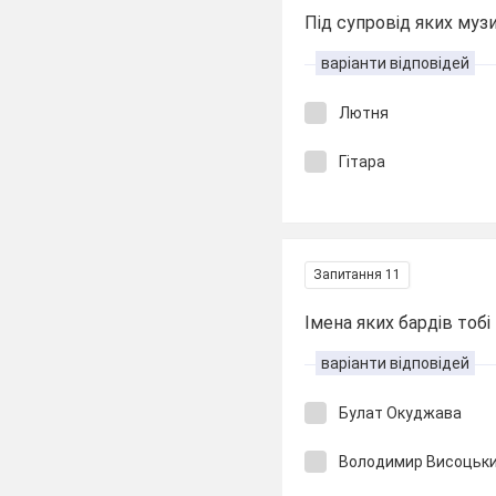
Під супровід яких муз
варіанти відповідей
Лютня
Гітара
Запитання 11
Імена яких бардів тобі 
варіанти відповідей
Булат Окуджава
Володимир Висоцьк