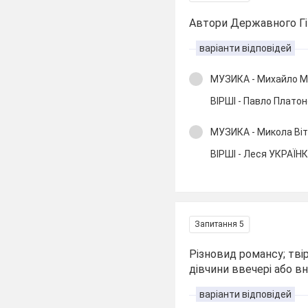
Автори Державного Гім
варіанти відповідей
МУЗИКА - Михайло 
ВІРШІ - Павло Плат
МУЗИКА - Микола Ві
ВІРШІ - Леся УКРАЇН
Запитання 5
Різновид романсу; твір
дівчини ввечері або вно
варіанти відповідей