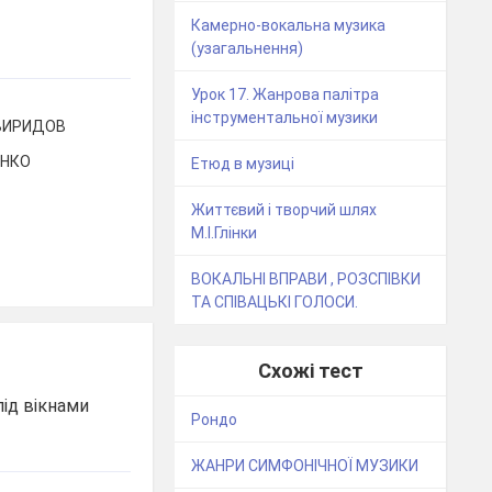
Камерно-вокальна музика
(узагальнення)
Урок 17. Жанрова палітра
інструментальної музики
СВИРИДОВ
ЕНКО
Етюд в музиці
Життєвий і творчий шлях
М.І.Глінки
ВОКАЛЬНІ ВПРАВИ , РОЗСПІВКИ
ТА СПІВАЦЬКІ ГОЛОСИ.
Схожі тест
під вікнами
Рондо
ЖАНРИ СИМФОНІЧНОЇ МУЗИКИ