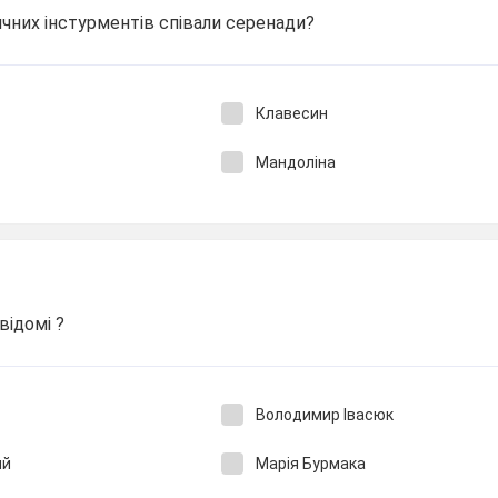
ичних інстурментів співали серенади?
Клавесин
Мандоліна
відомі ?
Володимир Івасюк
ий
Марія Бурмака