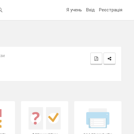
Я учень
Вхід
Реєстрація
ази