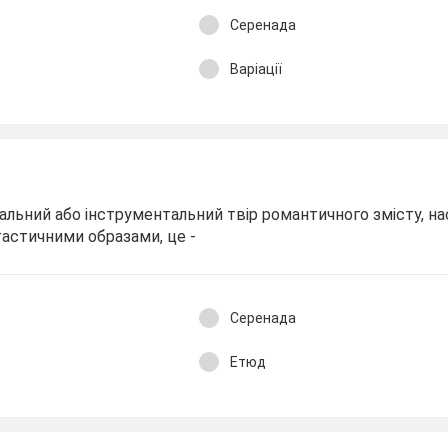
Серенада
Варіації
альний або інструментальний твір романтичного змісту, н
астичними образами, це -
Серенада
Етюд