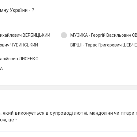
ну України - ?
Михайлович ВЕРБИЦЬКИЙ
МУЗИКА - Георгій Васильович 
онович ЧУБИНСЬКИЙ
ВІРШІ - Тарас Григорович ШЕВЧ
талійович ЛИСЕНКО
КА
, який виконується в супроводі лютні, мандоліни чи гітари 
чі, це -