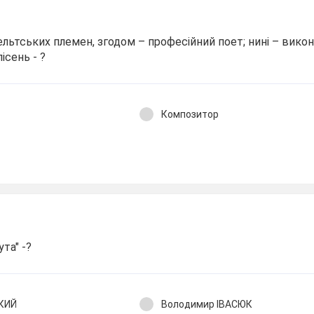
кельтських племен, згодом – професійний поет; нині – вико
ісень - ?
Композитор
ута" -?
КИЙ
Володимир ІВАСЮК