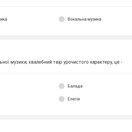
зика
Вокальна музика
ної музики; хвалебний твір урочистого характеру, це -
Балада
Елегія