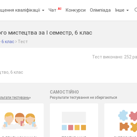
AI
щення кваліфікації
Чат
Конкурси
Олімпіада
Інше
го мистецтва за І семестр, 6 клас
6 клас
Тест
Тест виконано: 252 р
тво, 6 клас
САМОСТІЙНО
льтати тестувань
»
Результати тестування не зберігаються