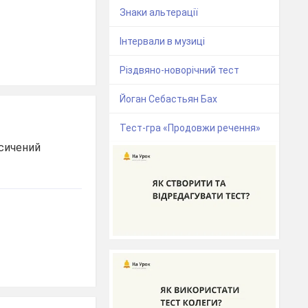
Знаки альтерації
Інтервали в музиці
Різдвяно-новорічний тест
Йоган Себастьян Бах
Тест-гра «Продовжи речення»
асичений