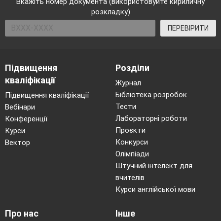
Вкажіть номер документа (використовуйте кириличну
розкладку)
ПЕРЕВІРИТИ
Підвищення
Розділи
кваліфікації
Журнал
Бібліотека розробок
Підвищення кваліфікації
Тести
Вебінари
Лабораторні роботи
Конференції
Проєкти
Курси
Конкурси
Вектор
Олімпіади
Штучний інтелект для
вчителів
Курси англійської мови
Про нас
Інше