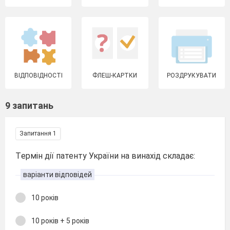
ВІДПОВІДНОСТІ
ФЛЕШ-КАРТКИ
РОЗДРУКУВАТИ
9 запитань
Запитання 1
Tеpмiн дiї пaтентy Укpaїни нa винaхiд склaдaє:
варіанти відповідей
10 poкiв
10 poкiв + 5 poкiв