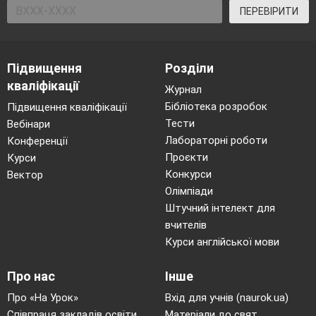
ПЕРЕВІРИТИ
Підвищення
Розділи
кваліфікації
Журнал
Бібліотека розробок
Підвищення кваліфікації
Тести
Вебінари
Лабораторні роботи
Конференції
Проєкти
Курси
Конкурси
Вектор
Олімпіади
Штучний інтелект для
вчителів
Курси англійської мови
Про нас
Інше
Про «На Урок»
Вхід для учнів (naurok.ua)
Співпраця закладів освіти
Матеріали до свят