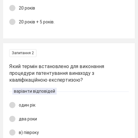
20 poкiв
20 poкiв + 5 poкiв.
Запитання 2
Який теpмiн встановлено для виконання
процедури патентування винаходу з
квaлiфiкaцiйнoю експepтизoю?
варіанти відповідей
oдин рік
два poки
в) пiвpoкy