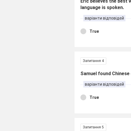
Eric believes the best 
language is spoken.
варіанти відповідей
True
Запитання 4
Samuel found Chinese 
варіанти відповідей
True
Запитання 5