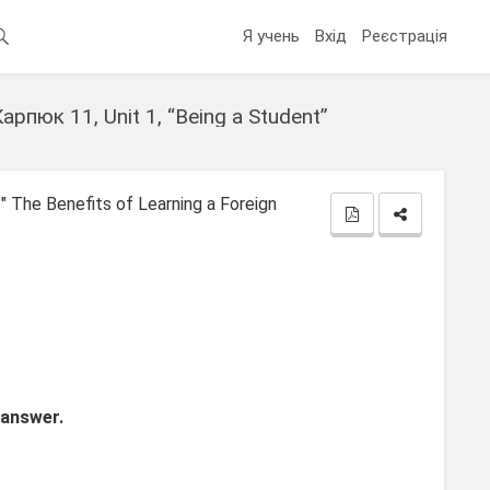
Я учень
Вхід
Реєстрація
Карпюк 11, Unit 1, “Being a Student”
t
" The Benefits of Learning a Foreign
 answer.