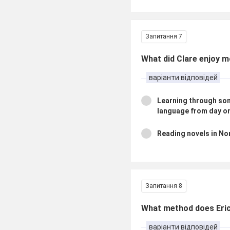
Запитання 7
What did Clare enjoy 
варіанти відповідей
Learning through son
language from day o
Reading novels in N
Запитання 8
What method does Eric
варіанти відповідей