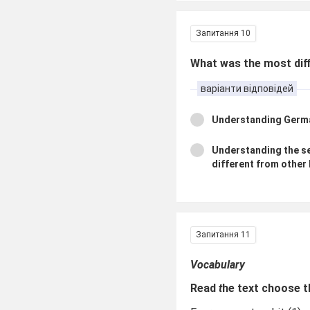
Запитання 10
What was the most diff
варіанти відповідей
Understanding Germ
Understanding the se
different from othe
Запитання 11
Vocabulary
Read
t
he text choose 