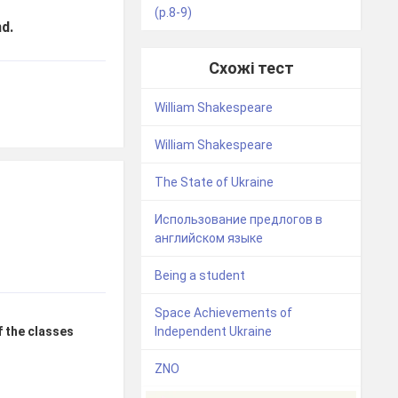
(p.8-9)
and.
Схожі тест
William Shakespeare
William Shakespeare
The State of Ukraine
Использование предлогов в
английском языке
Being a student
Space Achievements of
f the classes
Independent Ukraine
ZNO