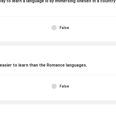
way to learn a language is by immersing oneself in a countr
False
easier to learn than the Romance languages.
False