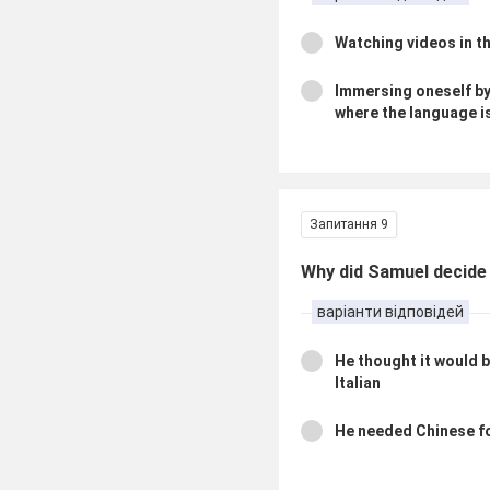
Watching videos in t
Immersing oneself by 
where the language i
Запитання 9
Why did Samuel decide
варіанти відповідей
He thought it would b
Italian
He needed Chinese f