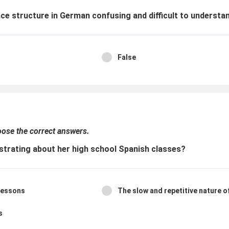
ce structure in German confusing and difficult to underst
False
hoose the correct answers.
frustrating about her high school Spanish classes?
 lessons
The slow and repetitive nature o
ks