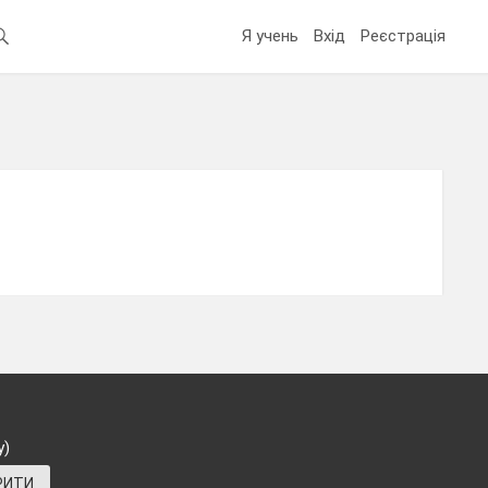
Я учень
Вхід
Реєстрація
у)
РИТИ