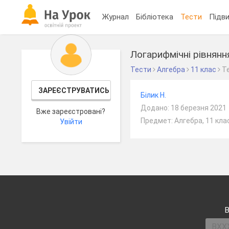
Журнал
Бібліотека
Тести
Підви
Логарифмічні рівнянн
Тести
Алгебра
11 клас
Т
ЗАРЕЄСТРУВАТИСЬ
Білик Н.
Додано: 18 березня 2021
Вже зареєстровані?
Предмет: Алгебра, 11 кла
Увійти
В