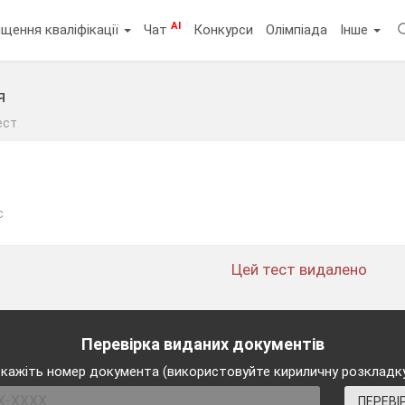
AI
щення кваліфікації
Чат
Конкурси
Олімпіада
Інше
я
ест
с
Цей тест видалено
Перевірка виданих документів
кажіть номер документа (використовуйте кириличну розкладк
ПЕРЕВІ