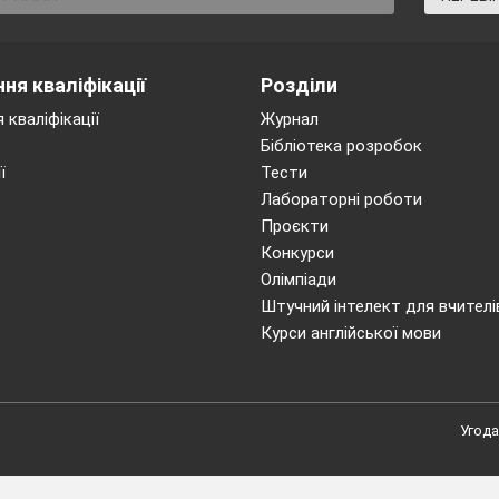
ня кваліфікації
Розділи
 кваліфікації
Журнал
Бібліотека розробок
ї
Тести
Лабораторні роботи
Проєкти
Конкурси
Олімпіади
Штучний інтелект для вчителі
Курси англійської мови
Угода