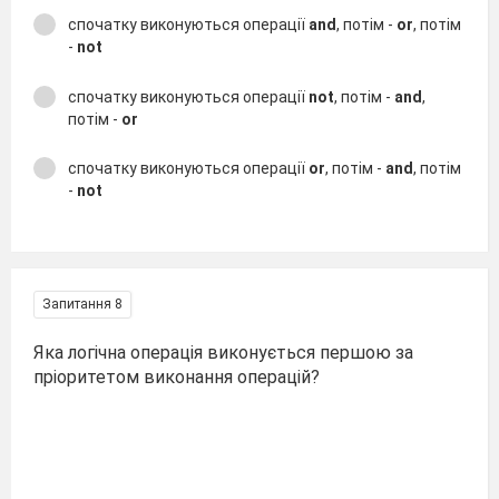
спочатку виконуються операції
and
, потім -
or
, потім
-
not
спочатку виконуються операції
not
, потім -
and
,
потім -
or
спочатку виконуються операції
or
, потім -
and
, потім
-
not
Запитання 8
Яка логічна операція виконується першою за
пріоритетом виконання операцій?