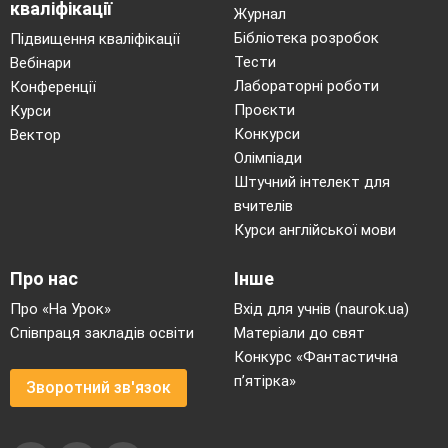
кваліфікації
Журнал
Бібліотека розробок
Підвищення кваліфікації
Тести
Вебінари
Лабораторні роботи
Конференції
Проєкти
Курси
Конкурси
Вектор
Олімпіади
Штучний інтелект для
вчителів
Курси англійської мови
Про нас
Інше
Про «На Урок»
Вхід для учнів (naurok.ua)
Співпраця закладів освіти
Матеріали до свят
Конкурс «Фантастична
п’ятірка»
Зворотний зв'язок