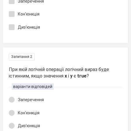
Заперечення
Кон'юнкція
Диз'юнкція
Запитання 2
При якій логічній операції логічний вираз буде
істинним, якщо значення
х
і
у
є
true
?
варіанти відповідей
Заперечення
Кон'юнкція
Диз'юнкція