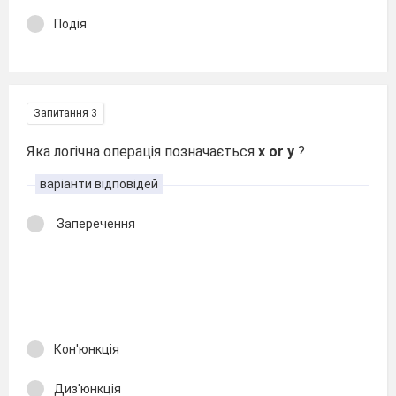
Подія
Запитання 3
Яка логічна операція позначається
x or y
?
варіанти відповідей
Заперечення
Кон'юнкція
Диз'юнкція