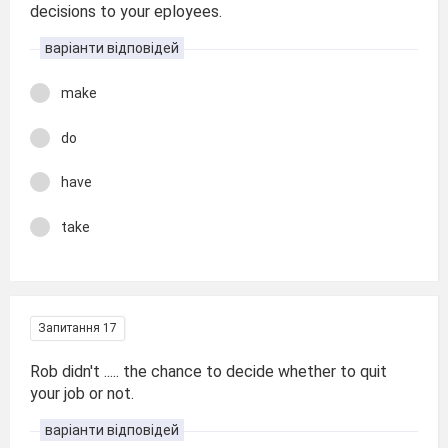
decisions to your eployees.
варіанти відповідей
make
do
have
take
Запитання 17
Rob didn't ..... the chance to decide whether to quit
your job or not.
варіанти відповідей