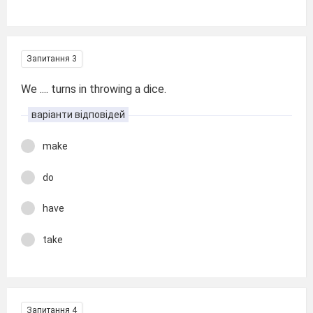
Запитання 3
We .... turns in throwing a dice.
варіанти відповідей
make
do
have
take
Запитання 4