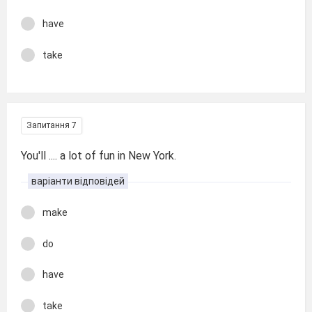
have
take
Запитання 7
You'll .... a lot of fun in New York.
варіанти відповідей
make
do
have
take