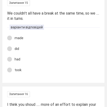
Запитання 15
We couldn't all have a break at the same time, so we ....
it in turns.
варіанти відповідей
made
did
had
took
Запитання 16
I think you shoud ..... more of an effort to explain your