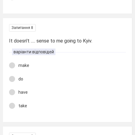
Запитання 8
It doesn't ..... sense to me going to Kyiv.
варіанти відповідей
make
do
have
take