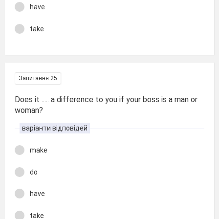
have
take
Запитання 25
Does it ..... a difference to you if your boss is a man or
woman?
варіанти відповідей
make
do
have
take