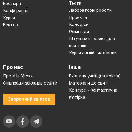
Тести
Вебінари
Лабораторні роботи
Конференції
Проєкти
Курси
Конкурси
Вектор
Олімпіади
Штучний інтелект для
вчителів
Курси англійської мови
Про нас
Інше
Про «На Урок»
Вхід для учнів (naurok.ua)
Співпраця закладів освіти
Матеріали до свят
Конкурс «Фантастична
п’ятірка»
Зворотний зв'язок