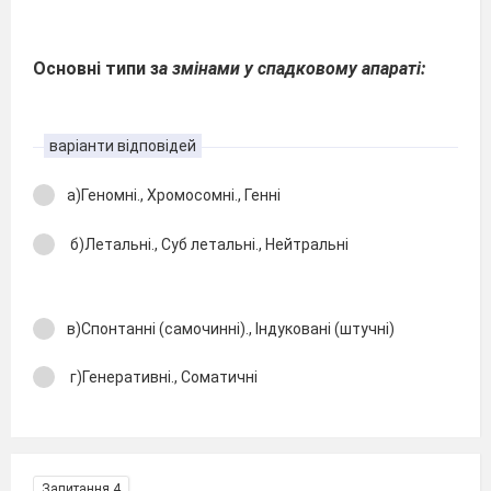
Основні типи з
а змінами у спадковому апараті:
варіанти відповідей
а)Геномні., Хромосомні., Генні
б)Летальні., Суб летальні., Нейтральні
в)Спонтанні (самочинні)., Індуковані (штучні)
г)Генеративні., Соматичні
Запитання 4