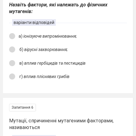
Назвіть фактори, які належать до фізичних
мутагенів:
варіанти відповідей
а)
іонізуюче випромінювання;
б)
вірусні захворювання;
в)
вплив гербіцидів та пестицидів
г)
вплив пліснявих грибів
Запитання 6
Мутації, спричиненні мутагеними факторами,
називаються