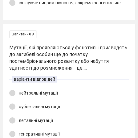
іонізуюче випромінювання, зокрема ренгенівське
Запитання 8
Мутації, які проявляються у фенотипі і призводять
до загибелі особин ще до початку
постембріонального розвитку або набуття
здатності до розмноження - це.....
варіанти відповідей
нейтральні мутації
сублетальні мутації
летальні мутації
генеративні мутації