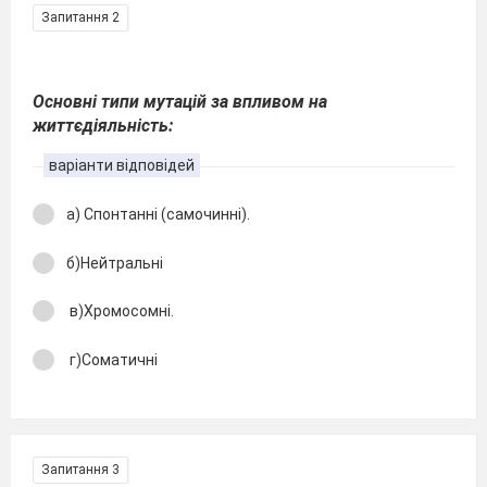
Запитання 2
Основні типи мутацій за впливом на
життєдіяльність:
варіанти відповідей
а) Спонтанні (самочинні).
б)Нейтральні
в)Хромосомні.
г)Соматичні
Запитання 3