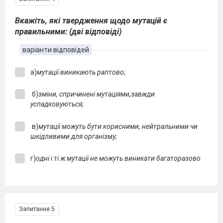
Вкажіть, які твердження щодо мутацій є
правильними: (дві відповіді)
варіанти відповідей
а)
мутації виникають раптово;
б)
зміни, спричинені мутаціями,завжди
успадковуються;
в)
мутації можуть бути корисними, нейтральними чи
шкідливими для організму;
г)
одні і ті ж мутації не можуть виникати багаторазово
Запитання 5