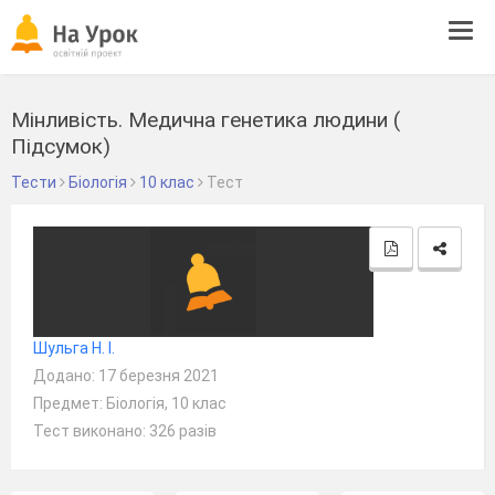
Tog
navi
Мінливість. Медична генетика людини (
Підсумок)
Тести
Біологія
10 клас
Тест
Шульга Н. І.
Додано: 17 березня 2021
Предмет: Біологія, 10 клас
Тест виконано: 326 разів